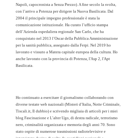
Napoli, capocronista a Senza Prezzo). A fine secolo la svolta,
con l’arrivo a Potenza per dirigere la Nuova Basilicata. Dal
2004 il principale impegno professionale è stata la
comunicazione istituzionale. Ha curato l’ufficio stampa
dell’Azienda ospedaliera regionale San Carlo, che ha
conquistato nel 2013 l’Oscar della Pubblica Amministrazione
per la sanità pubblica, assegnato dalla Ferpi. Nel 2019 ho
lavorato e vissuto a Matera capitale europea della cultura. Ho
anche lavorato con la provincia di Potenza, l'Asp 2, l'Apt
Basilicata.
Ho continuato a esercitare il giornalismo collaborando con
diverse testate web nazionali (Misteri d’Italia, Notte Criminale,
Tiscali.it, Il dubbio) e scrivendo migliaia di articoli per i miei
blog Fascinazione e L’alter Ugo, di destra radicale, terrorismo
nero, criminalità organizzata e memoria degli anni 70. Sono
stato ospite di numerose trasmissioni radiotelevisive e