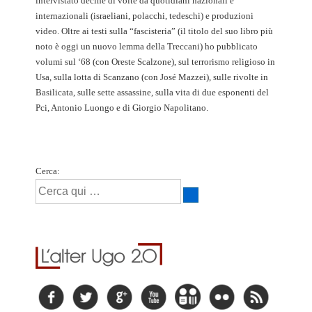
intervistato decine di volte da quotidiani nazionali e
internazionali (israeliani, polacchi, tedeschi) e produzioni
video. Oltre ai testi sulla “fascisteria” (il titolo del suo libro più
noto è oggi un nuovo lemma della Treccani) ho pubblicato
volumi sul ‘68 (con Oreste Scalzone), sul terrorismo religioso in
Usa, sulla lotta di Scanzano (con José Mazzei), sulle rivolte in
Basilicata, sulle sette assassine, sulla vita di due esponenti del
Pci, Antonio Luongo e di Giorgio Napolitano.
Cerca: