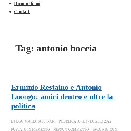
Dicono di noi
Contatti
Tag:
antonio boccia
Erminio Restaino e Antonio
Luongo: amici dentro e oltre la
politica
DI
UGO MARIA TASSINARI
PUBBLICATO IL
17 LUGLIO 2022
POSTATO IN
MEMENTO
NESSUN COMMENTO
TAGGATO CON