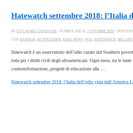
Hatewatch settembre 2018: l’Italia d
DI
UGO MARIA TASSINARI
PUBBLICATO IL
7 OTTOBRE 2018
POSTATO
CON
BANNON
,
BUTTIGLIONE
,
FAKE NEWS
,
FOA
,
HATEWATCH
,
HILLARY
Hatewatch è un osservatorio dell’odio curato dal Southern povert
lotta per i diritti civili degli afroamericani. Ogni mese, tra le tant
controinformazione, progetti di educazione alla …
Hatewatch settembre 2018: l’Italia dell’odio vista dall’America
Le