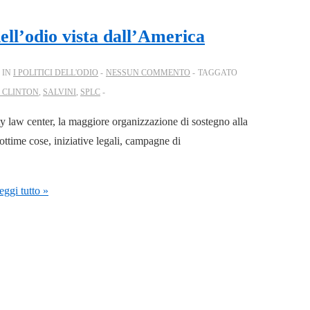
ell’odio vista dall’America
 IN
I POLITICI DELL'ODIO
NESSUN COMMENTO
TAGGATO
 CLINTON
,
SALVINI
,
SPLC
y law center, la maggiore organizzazione di sostegno alla
e ottime cose, iniziative legali, campagne di
ggi tutto »