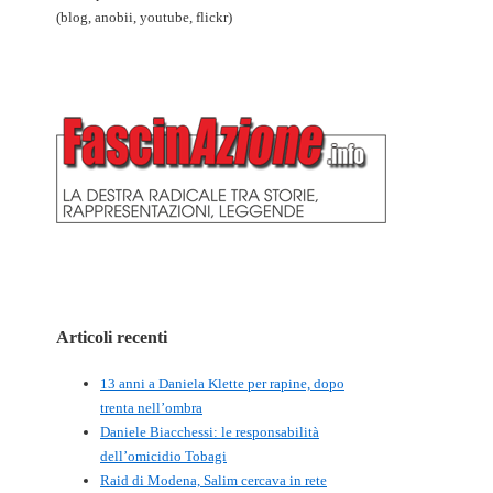
(blog, anobii, youtube, flickr)
Articoli recenti
13 anni a Daniela Klette per rapine, dopo
trenta nell’ombra
Daniele Biacchessi: le responsabilità
dell’omicidio Tobagi
Raid di Modena, Salim cercava in rete