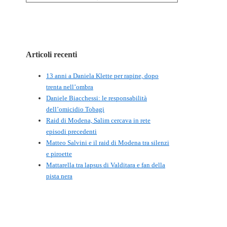
Articoli recenti
13 anni a Daniela Klette per rapine, dopo
trenta nell’ombra
Daniele Biacchessi: le responsabilità
dell’omicidio Tobagi
Raid di Modena, Salim cercava in rete
episodi precedenti
Matteo Salvini e il raid di Modena tra silenzi
e piroette
Mattarella tra lapsus di Valditara e fan della
pista nera