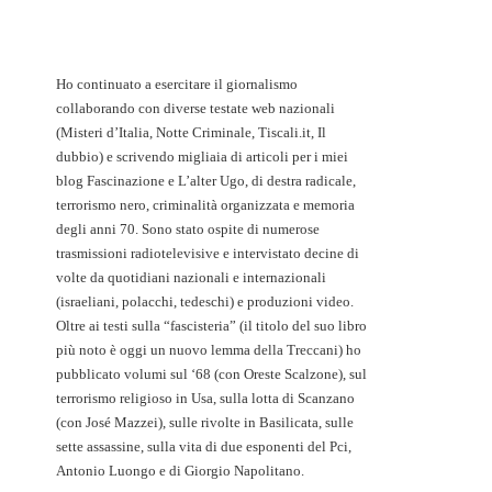
Ho continuato a esercitare il giornalismo
collaborando con diverse testate web nazionali
(Misteri d’Italia, Notte Criminale, Tiscali.it, Il
dubbio) e scrivendo migliaia di articoli per i miei
blog Fascinazione e L’alter Ugo, di destra radicale,
terrorismo nero, criminalità organizzata e memoria
degli anni 70. Sono stato ospite di numerose
trasmissioni radiotelevisive e intervistato decine di
volte da quotidiani nazionali e internazionali
(israeliani, polacchi, tedeschi) e produzioni video.
Oltre ai testi sulla “fascisteria” (il titolo del suo libro
più noto è oggi un nuovo lemma della Treccani) ho
pubblicato volumi sul ‘68 (con Oreste Scalzone), sul
terrorismo religioso in Usa, sulla lotta di Scanzano
(con José Mazzei), sulle rivolte in Basilicata, sulle
sette assassine, sulla vita di due esponenti del Pci,
Antonio Luongo e di Giorgio Napolitano.