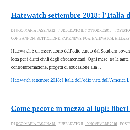
Hatewatch settembre 2018: l’Italia d
DI
UGO MARIA TASSINARI
PUBBLICATO IL
7 OTTOBRE 2018
POSTATO
CON
BANNON
,
BUTTIGLIONE
,
FAKE NEWS
,
FOA
,
HATEWATCH
,
HILLARY
Hatewatch è un osservatorio dell’odio curato dal Southern povert
lotta per i diritti civili degli afroamericani. Ogni mese, tra le tant
controinformazione, progetti di educazione alla …
Hatewatch settembre 2018: l’Italia dell’odio vista dall’America
Le
Come pecore in mezzo ai lupi: liber
DI
UGO MARIA TASSINARI
PUBBLICATO IL
10 NOVEMBRE 2016
POST