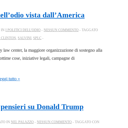
ell’odio vista dall’America
 IN
I POLITICI DELL'ODIO
NESSUN COMMENTO
TAGGATO
 CLINTON
,
SALVINI
,
SPLC
y law center, la maggiore organizzazione di sostegno alla
e ottime cose, iniziative legali, campagne di
ggi tutto »
i pensieri su Donald Trump
ATO IN
NEL PALAZZO
NESSUN COMMENTO
TAGGATO CON