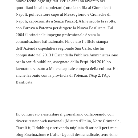
nuove tecnologie digitali. Per 15 anni ho lavorato nei
quotidiani locali napoletani (tutta la trafila al Giornale di
Napoli, poi redattore capo al Mezzogiorno e Cronache di
Napoli, capocronista a Senza Prezzo). A fine secolo la svolta,
con l’arrivo a Potenza per dirigere la Nuova Basilicata. Dal
2004 il principale impegno professionale è stata la
comunicazione istituzionale. Ha curato l’ufficio stampa
dell’Azienda ospedaliera regionale San Carlo, che ha
conquistato nel 2013 l’Oscar della Pubblica Amministrazione
per la sanità pubblica, assegnato dalla Ferpi. Nel 2019 ho
lavorato e vissuto a Matera capitale europea della cultura. Ho
anche lavorato con la provincia di Potenza, l'Asp 2, l'Apt
Basilicata.
Ho continuato a esercitare il giornalismo collaborando con
diverse testate web nazionali (Misteri d’Italia, Notte Criminale,
Tiscali.it, Il dubbio) e scrivendo migliaia di articoli per i miei
blog Fascinazione e L’alter Ugo, di destra radicale, terrorismo