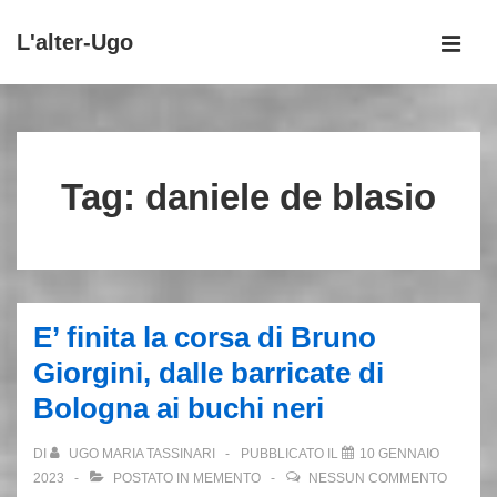
↓
L'alter-Ugo
Vai
MEN
al
Menu
contenuto
principale
principale
Tag:
daniele de blasio
E’ finita la corsa di Bruno
Giorgini, dalle barricate di
Bologna ai buchi neri
DI
UGO MARIA TASSINARI
PUBBLICATO IL
10 GENNAIO
2023
POSTATO IN
MEMENTO
NESSUN COMMENTO