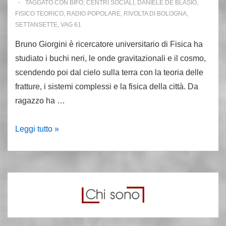
TAGGATO CON
BIFO
,
CENTRI SOCIALI
,
DANIELE DE BLASIO
,
FISICO TEORICO
,
RADIO POPOLARE
,
RIVOLTA DI BOLOGNA
,
SETTANSETTE
,
VAG 61
Bruno Giorgini è ricercatore universitario di Fisica ha
studiato i buchi neri, le onde gravitazionali e il cosmo,
scendendo poi dal cielo sulla terra con la teoria delle
fratture, i sistemi complessi e la fisica della città. Da
ragazzo ha …
E’
Leggi tutto »
finita
la
corsa
di
Bruno
Giorgini,