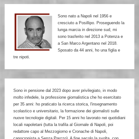
dalle
barricate
Sono nato a Napoli nel 1956 e
di
cresciuto a Posillipo. Proseguendo la
Bologna
lunga marcia in direzione sud, mi
ai
sono trasferito nel 2013 a Potenza e
a San Marco Argentano nel 2018.
buchi
Sposato da 44 anni, ho una figlia e
neri
tre nipoti.
Sono in pensione dal 2023 dopo aver privilegiato, in modo
molto infedele, la professione giornalistica che ho esercitato
per 35 anni: ho praticato la ricerca storica, l'insegnamento
scolastico e universitario, la formazione dei giornalisti sulle
nuove tecnologie digitali. Per 15 anni ho lavorato nei quotidiani
locali napoletani (tutta la trafila al Giornale di Napoli, poi
redattore capo al Mezzogiorno e Cronache di Napoli,
capocronista a Senza Prezzo). A fine secolo la svolta, con