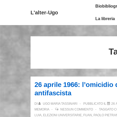
↓
Secondary
Menu
Biobibliogr
Vai
Navigation
principale
L'alter-Ugo
al
La libreria
contenuto
principale
T
26 aprile 1966: l’omicidio
antifascista
DI
UGO MARIA TASSINARI
PUBBLICATO IL
26 
MEMORIA
NESSUN COMMENTO
TAGGATO 
LUIA
,
ELEZIONI UNIVERSITARIE
,
FUAN
,
PAOLO PIETRA