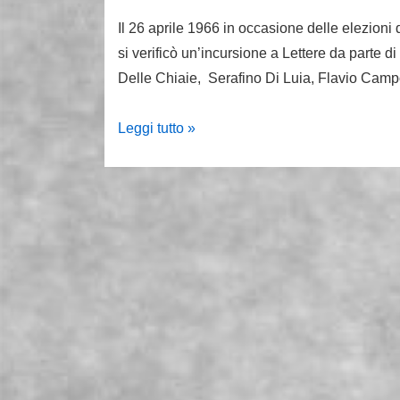
Il 26 aprile 1966 in occasione delle elezion
si verificò un’incursione a Lettere da parte d
Delle Chiaie, Serafino Di Luia, Flavio Camp
26
Leggi tutto »
aprile
1966:
l’omicidio
di
Paolo
Rossi
e
l’insorgenza
antifascista