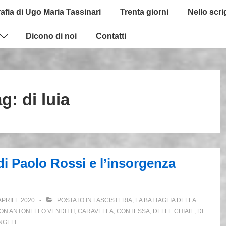
afia di Ugo Maria Tassinari
Trenta giorni
Nello scr
Dicono di noi
Contatti
ag:
di luia
 di Paolo Rossi e l’insorgenza
APRILE 2020
POSTATO IN
FASCISTERIA
,
LA BATTAGLIA DELLA
CON
ANTONELLO VENDITTI
,
CARAVELLA
,
CONTESSA
,
DELLE CHIAIE
,
DI
NGELI