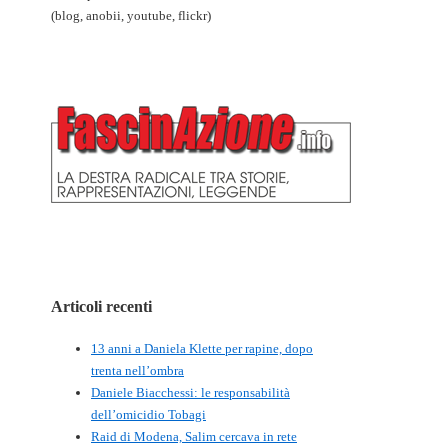
(blog, anobii, youtube, flickr)
Articoli recenti
13 anni a Daniela Klette per rapine, dopo
trenta nell’ombra
Daniele Biacchessi: le responsabilità
dell’omicidio Tobagi
Raid di Modena, Salim cercava in rete