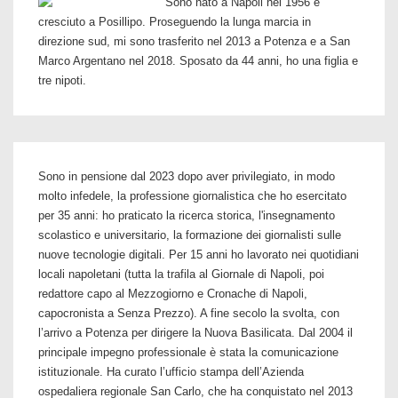
Sono nato a Napoli nel 1956 e
Giggino
cresciuto a Posillipo. Proseguendo la lunga marcia in
Di
direzione sud, mi sono trasferito nel 2013 a Potenza e a San
Marco Argentano nel 2018. Sposato da 44 anni, ho una figlia e
Maio
tre nipoti.
Sono in pensione dal 2023 dopo aver privilegiato, in modo
molto infedele, la professione giornalistica che ho esercitato
per 35 anni: ho praticato la ricerca storica, l'insegnamento
scolastico e universitario, la formazione dei giornalisti sulle
nuove tecnologie digitali. Per 15 anni ho lavorato nei quotidiani
locali napoletani (tutta la trafila al Giornale di Napoli, poi
redattore capo al Mezzogiorno e Cronache di Napoli,
capocronista a Senza Prezzo). A fine secolo la svolta, con
l’arrivo a Potenza per dirigere la Nuova Basilicata. Dal 2004 il
principale impegno professionale è stata la comunicazione
istituzionale. Ha curato l’ufficio stampa dell’Azienda
ospedaliera regionale San Carlo, che ha conquistato nel 2013