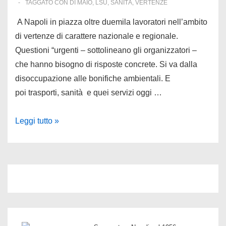
TAGGATO CON
DI MAIO
,
LSU
,
SANITÀ
,
VERTENZE
A Napoli in piazza oltre duemila lavoratori nell’ambito
di vertenze di carattere nazionale e regionale.
Questioni “urgenti – sottolineano gli organizzatori –
che hanno bisogno di risposte concrete. Si va dalla
disoccupazione alle bonifiche ambientali. E
poi trasporti, sanità e quei servizi oggi …
Napoli,
Leggi tutto »
2000
lavoratori
in
corteo,
alla
caccia
di