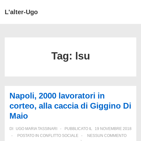
↓
L'alter-Ugo
Vai
ME
al
Menu
contenuto
principale
principale
Tag:
lsu
Napoli, 2000 lavoratori in
corteo, alla caccia di Giggino Di
Maio
DI
UGO MARIA TASSINARI
PUBBLICATO IL
19 NOVEMBRE 2018
POSTATO IN
CONFLITTO SOCIALE
NESSUN COMMENTO