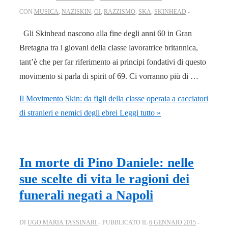
CON
MUSICA
,
NAZISKIN
,
OI
,
RAZZISMO
,
SKA
,
SKINHEAD
Gli Skinhead nascono alla fine degli anni 60 in Gran
Bretagna tra i giovani della classe lavoratrice britannica,
tant’è che per far riferimento ai principi fondativi di questo
movimento si parla di spirit of 69. Ci vorranno più di …
Il Movimento Skin: da figli della classe operaia a cacciatori
di stranieri e nemici degli ebrei
Leggi tutto »
In morte di Pino Daniele: nelle
sue scelte di vita le ragioni dei
funerali negati a Napoli
DI
UGO MARIA TASSINARI
PUBBLICATO IL
6 GENNAIO 2015