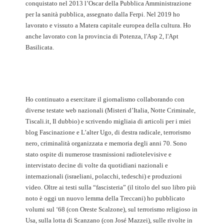
conquistato nel 2013 l’Oscar della Pubblica Amministrazione
per la sanità pubblica, assegnato dalla Ferpi. Nel 2019 ho
lavorato e vissuto a Matera capitale europea della cultura. Ho
anche lavorato con la provincia di Potenza, l'Asp 2, l'Apt
Basilicata.
Ho continuato a esercitare il giornalismo collaborando con
diverse testate web nazionali (Misteri d’Italia, Notte Criminale,
Tiscali.it, Il dubbio) e scrivendo migliaia di articoli per i miei
blog Fascinazione e L’alter Ugo, di destra radicale, terrorismo
nero, criminalità organizzata e memoria degli anni 70. Sono
stato ospite di numerose trasmissioni radiotelevisive e
intervistato decine di volte da quotidiani nazionali e
internazionali (israeliani, polacchi, tedeschi) e produzioni
video. Oltre ai testi sulla “fascisteria” (il titolo del suo libro più
noto è oggi un nuovo lemma della Treccani) ho pubblicato
volumi sul ‘68 (con Oreste Scalzone), sul terrorismo religioso in
Usa, sulla lotta di Scanzano (con José Mazzei), sulle rivolte in