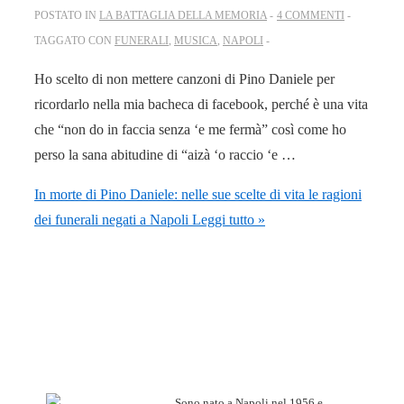
POSTATO IN
LA BATTAGLIA DELLA MEMORIA
4 COMMENTI
TAGGATO CON
FUNERALI
,
MUSICA
,
NAPOLI
Ho scelto di non mettere canzoni di Pino Daniele per
ricordarlo nella mia bacheca di facebook, perché è una vita
che “non do in faccia senza ‘e me fermà” così come ho
perso la sana abitudine di “aizà ‘o raccio ‘e …
In morte di Pino Daniele: nelle sue scelte di vita le ragioni
dei funerali negati a Napoli
Leggi tutto »
Sono nato a Napoli nel 1956 e