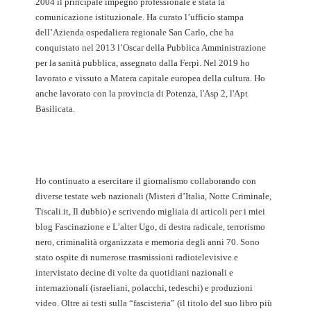
2004 il principale impegno professionale è stata la
comunicazione istituzionale. Ha curato l’ufficio stampa
dell’Azienda ospedaliera regionale San Carlo, che ha
conquistato nel 2013 l’Oscar della Pubblica Amministrazione
per la sanità pubblica, assegnato dalla Ferpi. Nel 2019 ho
lavorato e vissuto a Matera capitale europea della cultura. Ho
anche lavorato con la provincia di Potenza, l'Asp 2, l'Apt
Basilicata.
Ho continuato a esercitare il giornalismo collaborando con
diverse testate web nazionali (Misteri d’Italia, Notte Criminale,
Tiscali.it, Il dubbio) e scrivendo migliaia di articoli per i miei
blog Fascinazione e L’alter Ugo, di destra radicale, terrorismo
nero, criminalità organizzata e memoria degli anni 70. Sono
stato ospite di numerose trasmissioni radiotelevisive e
intervistato decine di volte da quotidiani nazionali e
internazionali (israeliani, polacchi, tedeschi) e produzioni
video. Oltre ai testi sulla “fascisteria” (il titolo del suo libro più