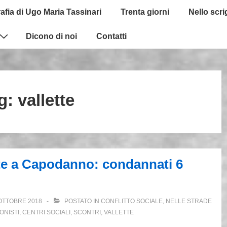
afia di Ugo Maria Tassinari
Trenta giorni
Nello scr
Dicono di noi
Contatti
g:
vallette
lette a Capodanno: condannati 6
OTTOBRE 2018
POSTATO IN
CONFLITTO SOCIALE
,
NELLE STRADE
ONISTI
,
CENTRI SOCIALI
,
SCONTRI
,
VALLETTE