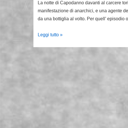
La notte di Capodanno davanti al carcere tori
manifestazione di anarchici, e una agente dell
da una bottiglia al volto. Per quell’ episodio 
Poliziotta
Leggi tutto »
ferita
alle
Vallette
a
Capodanno:
condannati
6
anarchici
a
Torino