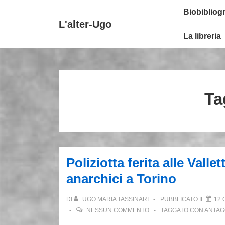
↓
Secondary
Menu
Biobibliogr
Vai
Navigation
principale
L'alter-Ugo
al
La libreria
contenuto
principale
Ta
Poliziotta ferita alle Val
anarchici a Torino
DI
UGO MARIA TASSINARI
PUBBLICATO IL
12 
NESSUN COMMENTO
TAGGATO CON
ANTAG