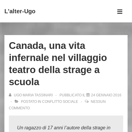
↓
L'alter-Ugo
Vai
MEN
al
Menu
contenuto
principale
principale
Canada, una vita
infernale nel villaggio
teatro della strage a
scuola
UGO MARIA TASSINARI
PUBBLICATO IL
24 GENNAIO 2016
POSTATO IN
CONFLITTO SOCIALE
NESSUN
COMMENTO
Un ragazzo di 17 anni l’autore della strage in