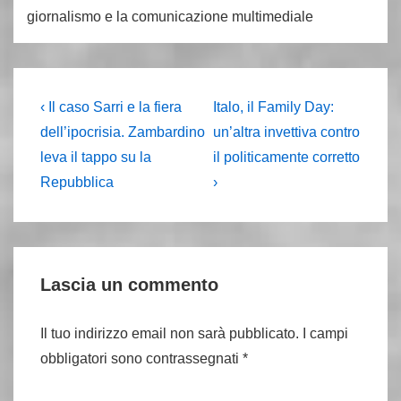
giornalismo e la comunicazione multimediale
Navigazione
L'articolo
Il
‹ Il caso Sarri e la fiera
Italo, il Family Day:
precedente
prossimo
articoli
dell’ipocrisia. Zambardino
un’altra invettiva contro
è
articolo
leva il tappo su la
il politicamente corretto
è
Repubblica
›
Lascia un commento
Il tuo indirizzo email non sarà pubblicato.
I campi
obbligatori sono contrassegnati
*