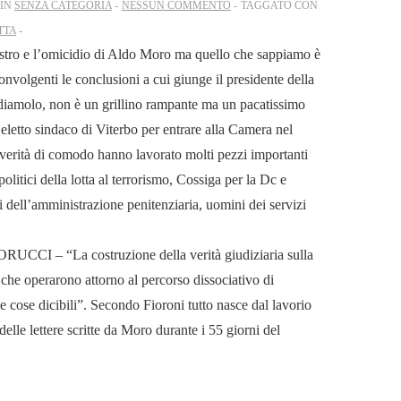
 IN
SENZA CATEGORIA
NESSUN COMMENTO
TAGGATO CON
TTA
uestro e l’omicidio di Aldo Moro ma quello che sappiamo è
onvolgenti le conclusioni a cui giunge il presidente della
diamolo, non è un grillino rampante ma un pacatissimo
eletto sindaco di Viterbo per entrare alla Camera nel
a verità di comodo hanno lavorato molti pezzi importanti
 politici della lotta al terrorismo, Cossiga per la Dc e
i dell’amministrazione penitenziaria, uomini dei servizi
“La costruzione della verità giudiziaria sulla
 che operarono attorno al percorso dissociativo di
e cose dicibili”. Secondo Fioroni tutto nasce dal lavorio
delle lettere scritte da Moro durante i 55 giorni del