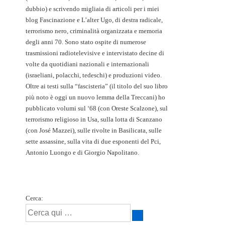
dubbio) e scrivendo migliaia di articoli per i miei
blog Fascinazione e L’alter Ugo, di destra radicale,
terrorismo nero, criminalità organizzata e memoria
degli anni 70. Sono stato ospite di numerose
trasmissioni radiotelevisive e intervistato decine di
volte da quotidiani nazionali e internazionali
(israeliani, polacchi, tedeschi) e produzioni video.
Oltre ai testi sulla “fascisteria” (il titolo del suo libro
più noto è oggi un nuovo lemma della Treccani) ho
pubblicato volumi sul ‘68 (con Oreste Scalzone), sul
terrorismo religioso in Usa, sulla lotta di Scanzano
(con José Mazzei), sulle rivolte in Basilicata, sulle
sette assassine, sulla vita di due esponenti del Pci,
Antonio Luongo e di Giorgio Napolitano.
Cerca: