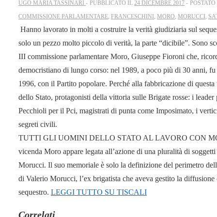
UGO MARIA TASSINARI
PUBBLICATO IL
24 DICEMBRE 2017
POSTATO
COMMISSIONE PARLAMENTARE
,
FRANCESCHINI
,
MORO
,
MORUCCI
,
SA
Hanno lavorato in molti a costruire la verità giudiziaria sul seq
solo un pezzo molto piccolo di verità, la parte “dicibile”. Sono sc
III commissione parlamentare Moro, Giuseppe Fioroni che, ricor
democristiano di lungo corso: nel 1989, a poco più di 30 anni, fu 
1996, con il Partito popolare. Perché alla fabbricazione di quest
dello Stato, protagonisti della vittoria sulle Brigate rosse: i leader
Pecchioli per il Pci, magistrati di punta come Imposimato, i vertic
segreti civili.
TUTTI GLI UOMINI DELLO STATO AL LAVORO CON MORUCCI – 
vicenda Moro appare legata all’azione di una pluralità di soggetti
Morucci. Il suo memoriale è solo la definizione del perimetro dell
di Valerio Morucci, l’ex brigatista che aveva gestito la diffusione 
sequestro.
LEGGI TUTTO SU TISCALI
Correlati