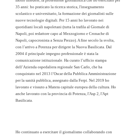
molto infedele, la professione giornalistica che ho esercitato per
35 anni: ho praticato la ricerca storica, l'insegnamento
scolastico e universitario, la formazione dei giornalisti sulle
nuove tecnologie digitali. Per 15 anni ho lavorato nei
quotidiani locali napoletani (tutta la trafila al Giornale di
Napoli, poi redattore capo al Mezzogiorno e Cronache di
Napoli, capocronista a Senza Prezzo). A fine secolo la svolta,
con l’arrivo a Potenza per dirigere la Nuova Basilicata. Dal
2004 il principale impegno professionale è stata la
comunicazione istituzionale. Ha curato l’ufficio stampa
dell’Azienda ospedaliera regionale San Carlo, che ha
conquistato nel 2013 l’Oscar della Pubblica Amministrazione
per la sanità pubblica, assegnato dalla Ferpi. Nel 2019 ho
lavorato e vissuto a Matera capitale europea della cultura. Ho
anche lavorato con la provincia di Potenza, l'Asp 2, l'Apt
Basilicata.
Ho continuato a esercitare il giornalismo collaborando con