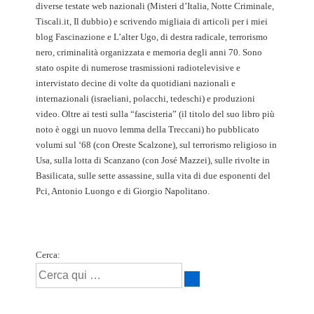
diverse testate web nazionali (Misteri d’Italia, Notte Criminale,
Tiscali.it, Il dubbio) e scrivendo migliaia di articoli per i miei
blog Fascinazione e L’alter Ugo, di destra radicale, terrorismo
nero, criminalità organizzata e memoria degli anni 70. Sono
stato ospite di numerose trasmissioni radiotelevisive e
intervistato decine di volte da quotidiani nazionali e
internazionali (israeliani, polacchi, tedeschi) e produzioni
video. Oltre ai testi sulla “fascisteria” (il titolo del suo libro più
noto è oggi un nuovo lemma della Treccani) ho pubblicato
volumi sul ‘68 (con Oreste Scalzone), sul terrorismo religioso in
Usa, sulla lotta di Scanzano (con José Mazzei), sulle rivolte in
Basilicata, sulle sette assassine, sulla vita di due esponenti del
Pci, Antonio Luongo e di Giorgio Napolitano.
Cerca: