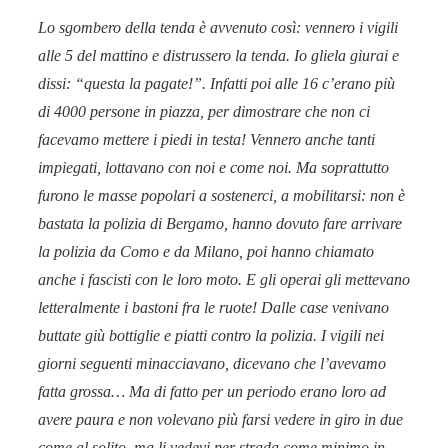
Lo sgombero della tenda è avvenuto così: vennero i vigili
alle 5 del mattino e distrussero la tenda. Io gliela giurai e
dissi: “questa la pagate!”. Infatti poi alle 16 c’erano più
di 4000 persone in piazza, per dimostrare che non ci
facevamo mettere i piedi in testa! Vennero anche tanti
impiegati, lottavano con noi e come noi. Ma soprattutto
furono le masse popolari a sostenerci, a mobilitarsi: non è
bastata la polizia di Bergamo, hanno dovuto fare arrivare
la polizia da Como e da Milano, poi hanno chiamato
anche i fascisti con le loro moto. E gli operai gli mettevano
letteralmente i bastoni fra le ruote! Dalle case venivano
buttate giù bottiglie e piatti contro la polizia. I vigili nei
giorni seguenti minacciavano, dicevano che l’avevamo
fatta grossa… Ma di fatto per un periodo erano loro ad
avere paura e non volevano più farsi vedere in giro in due
come al solito, ma li vedevi per strada come minimo in