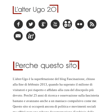
L'alter-Ugo è la superfetazione del blog Fascinazione, chiuso
alla fine di febbraio 2013, quando ha superato il milione di
visitatori e poi riaperto e affidato alla cura del discepolo più
devoto. Perché 25 anni di ricerca e osservazione sulla fascisteria
bastano e avanzano anche a un maniaco compulsivo come me.
Questo sito si occuperà ancora di politica e movimenti sociali
ma offrirà pure una robusta documentazione d'archivio delle