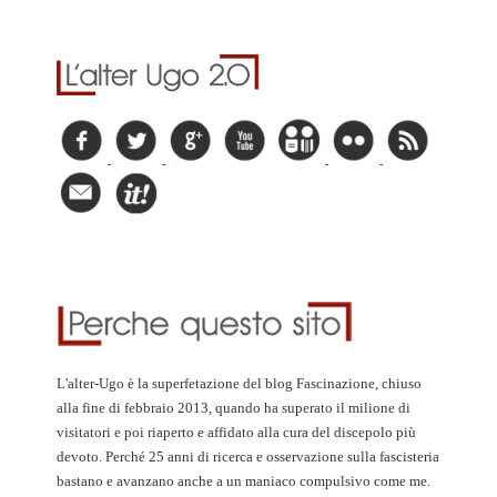
L'alter-Ugo è la superfetazione del blog Fascinazione, chiuso
alla fine di febbraio 2013, quando ha superato il milione di
visitatori e poi riaperto e affidato alla cura del discepolo più
devoto. Perché 25 anni di ricerca e osservazione sulla fascisteria
bastano e avanzano anche a un maniaco compulsivo come me.