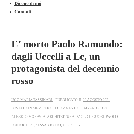
Dicono di noi
Contatti
E’ morto Paolo Ramundo:
dagli Uccelli a Lc, un
protagonista del decennio
rosso
UGO MARIA TASSINARI
PUBBLICATO IL
29 AGOSTO 2021
POSTATO IN
MEMENTO
1 COMMENTO
TAGGATO CON
ALBERTO MORAVIA
,
ARCHITETTURA
,
PAOLO LIGUORI
,
PAOLO
PORTOGHESI
,
SESSANTOTTO
,
UCCELLI