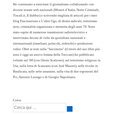
Ho continuato a esercitare il giornalismo collaborando con
diverse testate web nazionali (Misteri d’Italia, Notte Criminale,
Tiscali.it, Il dubbio) e scrivendo migliaia di articoli per i miei
blog Fascinazione e L’alter Ugo, di destra radicale, terrorismo
nero, criminalità organizzata e memoria degli anni 70. Sono
stato ospite di numerose trasmissioni radiotelevisive e
intervistato decine di volte da quotidiani nazionali e
internazionali (israeliani, polacchi, tedeschi) e produzioni
video. Oltre ai testi sulla “fascisteria” (il titolo del suo libro più
noto è oggi un nuovo lemma della Treccani) ho pubblicato
volumi sul ‘68 (con Oreste Scalzone), sul terrorismo religioso in
Usa, sulla lotta di Scanzano (con José Mazzei), sulle rivolte in
Basilicata, sulle sette assassine, sulla vita di due esponenti del
Pci, Antonio Luongo e di Giorgio Napolitano.
Cerca: