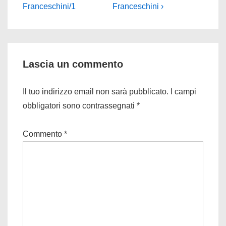
è
articolo
Franceschini/1
Franceschini ›
è
Lascia un commento
Il tuo indirizzo email non sarà pubblicato.
I campi
obbligatori sono contrassegnati
*
Commento
*