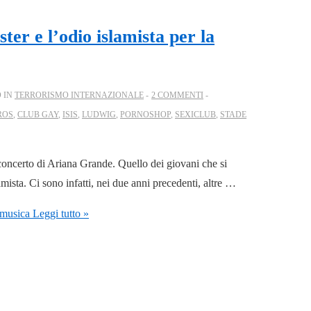
er e l’odio islamista per la
 IN
TERRORISMO INTERNAZIONALE
2 COMMENTI
ROS
,
CLUB GAY
,
ISIS
,
LUDWIG
,
PORNOSHOP
,
SEXICLUB
,
STADE
concerto di Ariana Grande. Quello dei giovani che si
amista. Ci sono infatti, nei due anni precedenti, altre …
 musica
Leggi tutto »