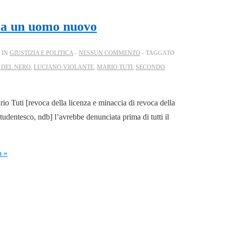
nta un uomo nuovo
 IN
GIUSTIZIA E POLITICA
NESSUN COMMENTO
TAGGATO
I DEL NERO
,
LUCIANO VIOLANTE
,
MARIO TUTI
,
SECONDO
 Tuti [revoca della licenza e minaccia di revoca della
tudentesco, ndb] l’avrebbe denunciata prima di tutti il
o »