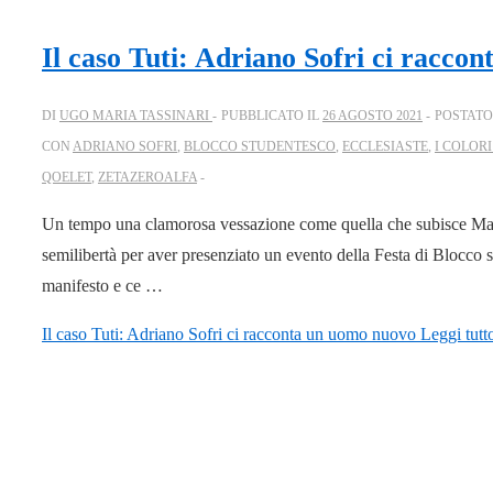
Il caso Tuti: Adriano Sofri ci racco
DI
UGO MARIA TASSINARI
PUBBLICATO IL
26 AGOSTO 2021
POSTATO
CON
ADRIANO SOFRI
,
BLOCCO STUDENTESCO
,
ECCLESIASTE
,
I COLOR
QOELET
,
ZETAZEROALFA
Un tempo una clamorosa vessazione come quella che subisce Mario
semilibertà per aver presenziato un evento della Festa di Blocco s
manifesto e ce …
Il caso Tuti: Adriano Sofri ci racconta un uomo nuovo
Leggi tutt