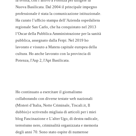
la svolta, con l’arrivo a Potenza per dirigere la
Nuova Basilicata. Dal 2004 il principale impegno
professionale è stata la comunicazione istituzionale.
Ha curato l’ufficio stampa dell’Azienda ospedaliera
regionale San Carlo, che ha conquistato nel 2013
l’Oscar della Pubblica Amministrazione per la sanità
pubblica, assegnato dalla Ferpi. Nel 2019 ho
lavorato e vissuto a Matera capitale europea della
cultura. Ho anche lavorato con la provincia di
Potenza, l'Asp 2, l'Apt Basilicata.
Ho continuato a esercitare il giornalismo
collaborando con diverse testate web nazionali
(Misteri d’Italia, Notte Criminale, Tiscali.it, Il
dubbio) e scrivendo migliaia di articoli per i miei
blog Fascinazione e L’alter Ugo, di destra radicale,
terrorismo nero, criminalità organizzata e memoria
degli anni 70. Sono stato ospite di numerose