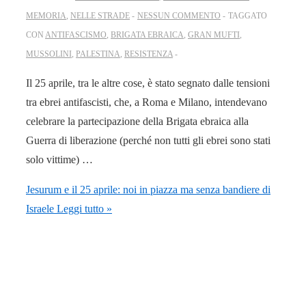
MEMORIA
,
NELLE STRADE
NESSUN COMMENTO
TAGGATO
CON
ANTIFASCISMO
,
BRIGATA EBRAICA
,
GRAN MUFTI
,
MUSSOLINI
,
PALESTINA
,
RESISTENZA
Il 25 aprile, tra le altre cose, è stato segnato dalle tensioni
tra ebrei antifascisti, che, a Roma e Milano, intendevano
celebrare la partecipazione della Brigata ebraica alla
Guerra di liberazione (perché non tutti gli ebrei sono stati
solo vittime) …
Jesurum e il 25 aprile: noi in piazza ma senza bandiere di
Israele
Leggi tutto »