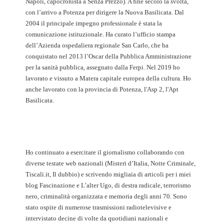
Napoli, capocronista a Senza Prezzo). A fine secolo la svolta,
con l’arrivo a Potenza per dirigere la Nuova Basilicata. Dal
2004 il principale impegno professionale è stata la
comunicazione istituzionale. Ha curato l’ufficio stampa
dell’Azienda ospedaliera regionale San Carlo, che ha
conquistato nel 2013 l’Oscar della Pubblica Amministrazione
per la sanità pubblica, assegnato dalla Ferpi. Nel 2019 ho
lavorato e vissuto a Matera capitale europea della cultura. Ho
anche lavorato con la provincia di Potenza, l'Asp 2, l'Apt
Basilicata.
Ho continuato a esercitare il giornalismo collaborando con
diverse testate web nazionali (Misteri d’Italia, Notte Criminale,
Tiscali.it, Il dubbio) e scrivendo migliaia di articoli per i miei
blog Fascinazione e L’alter Ugo, di destra radicale, terrorismo
nero, criminalità organizzata e memoria degli anni 70. Sono
stato ospite di numerose trasmissioni radiotelevisive e
intervistato decine di volte da quotidiani nazionali e