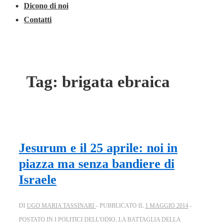
Dicono di noi
Contatti
Tag:
brigata ebraica
Jesurum e il 25 aprile: noi in
piazza ma senza bandiere di
Israele
DI
UGO MARIA TASSINARI
PUBBLICATO IL
1 MAGGIO 2014
POSTATO IN
I POLITICI DELL'ODIO
,
LA BATTAGLIA DELLA