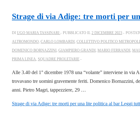
Strage di via Adige: tre morti per una
DI
UGO MARIA TASSINARI
PUBBLICATO IL
2 DICEMBRE 2023
POSTAT
ALTROMONDO
,
CARLO LOMBARDI
,
COLLETTIVO POLITICO METROPOL
DOMENICO BORNAZZINI
,
GIAMPIERO GRANDI
,
MARIO FERRANDI
,
MAU
PRIMA LINEA
,
SQUADRE PROLETARIE
Alle 3.40 del 1° dicembre 1978 una “volante” interviene in via Adi
trovavano tre uomini gravemente feriti. Domenico Bornazzini, de
anni. Pietro Magri, tappezziere, 29 …
Strage di via Adige: tre morti per una lite politica al bar
Leggi tut