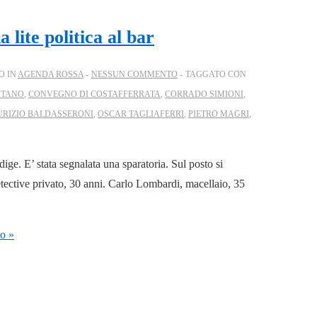
 lite politica al bar
O IN
AGENDA ROSSA
NESSUN COMMENTO
TAGGATO CON
ITANO
,
CONVEGNO DI COSTAFFERRATA
,
CORRADO SIMIONI
,
RIZIO BALDASSERONI
,
OSCAR TAGLIAFERRI
,
PIETRO MAGRI
,
ge. E’ stata segnalata una sparatoria. Sul posto si
tective privato, 30 anni. Carlo Lombardi, macellaio, 35
to »