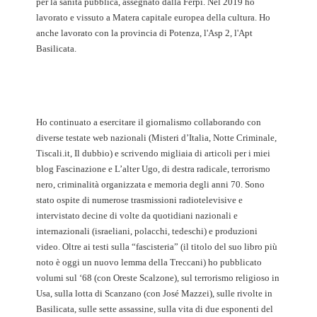
per la sanità pubblica, assegnato dalla Ferpi. Nel 2019 ho
lavorato e vissuto a Matera capitale europea della cultura. Ho
anche lavorato con la provincia di Potenza, l'Asp 2, l'Apt
Basilicata.
Ho continuato a esercitare il giornalismo collaborando con
diverse testate web nazionali (Misteri d’Italia, Notte Criminale,
Tiscali.it, Il dubbio) e scrivendo migliaia di articoli per i miei
blog Fascinazione e L’alter Ugo, di destra radicale, terrorismo
nero, criminalità organizzata e memoria degli anni 70. Sono
stato ospite di numerose trasmissioni radiotelevisive e
intervistato decine di volte da quotidiani nazionali e
internazionali (israeliani, polacchi, tedeschi) e produzioni
video. Oltre ai testi sulla “fascisteria” (il titolo del suo libro più
noto è oggi un nuovo lemma della Treccani) ho pubblicato
volumi sul ‘68 (con Oreste Scalzone), sul terrorismo religioso in
Usa, sulla lotta di Scanzano (con José Mazzei), sulle rivolte in
Basilicata, sulle sette assassine, sulla vita di due esponenti del