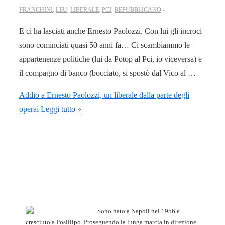
FRANCHINI
,
LEU
,
LIBERALE
,
PCI
,
REPUBBLICANO
E ci ha lasciati anche Ernesto Paolozzi. Con lui gli incroci
sono cominciati quasi 50 anni fa… Ci scambiammo le
appartenenze politiche (lui da Potop al Pci, io viceversa) e
il compagno di banco (bocciato, si spostò dal Vico al …
Addio a Ernesto Paolozzi, un liberale dalla parte degli
operai
Leggi tutto »
Sono nato a Napoli nel 1956 e
cresciuto a Posillipo. Proseguendo la lunga marcia in direzione