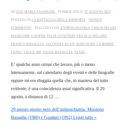
DI
UGO MARIA TASSINARI
PUBBLICATO IL
31 AGOSTO 2023
POSTATO IN
LA BATTAGLIA DELLA MEMORIA
NESSUN
COMMENTO
TAGGATO CON
ANTIPSICHIATRIA
,
CHIUSURA DEI
MANICOMI
,
COOPER
,
FELIX GUATTARI
,
FRANCA ONGARO
,
FRANCO BASAGLIA
,
JACQUES LACAN
,
JEAN OURY
,
LA BORDE
,
LAING
,
LEGGE 180
,
LEGGE BASAGLIA
,
SZASZ
E’ qualche anno ormai che lavoro, più o meno
intensamente, sul calendario degli eventi e delle biografie
eppure mi era sfuggita quella che, in maniera del tutto
evidente, è una coincidenza assai significativa. Il 29
agosto, a distanza di 12 …
29 agosto giorno nero dell’antipsichiatria. Muoiono
Basaglia (1980) e Guattari (1992)
Leggi tutto »