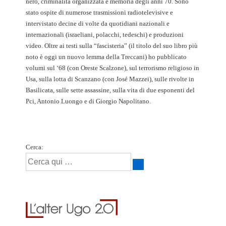
nero, criminalità organizzata e memoria degli anni 70. Sono
stato ospite di numerose trasmissioni radiotelevisive e
intervistato decine di volte da quotidiani nazionali e
internazionali (israeliani, polacchi, tedeschi) e produzioni
video. Oltre ai testi sulla “fascisteria” (il titolo del suo libro più
noto è oggi un nuovo lemma della Treccani) ho pubblicato
volumi sul ‘68 (con Oreste Scalzone), sul terrorismo religioso in
Usa, sulla lotta di Scanzano (con José Mazzei), sulle rivolte in
Basilicata, sulle sette assassine, sulla vita di due esponenti del
Pci, Antonio Luongo e di Giorgio Napolitano.
Cerca: