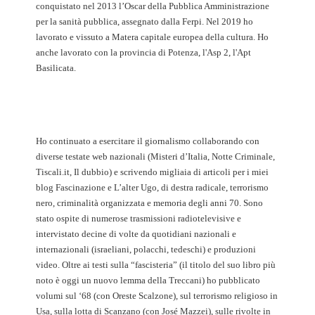
conquistato nel 2013 l’Oscar della Pubblica Amministrazione
per la sanità pubblica, assegnato dalla Ferpi. Nel 2019 ho
lavorato e vissuto a Matera capitale europea della cultura. Ho
anche lavorato con la provincia di Potenza, l'Asp 2, l'Apt
Basilicata.
Ho continuato a esercitare il giornalismo collaborando con
diverse testate web nazionali (Misteri d’Italia, Notte Criminale,
Tiscali.it, Il dubbio) e scrivendo migliaia di articoli per i miei
blog Fascinazione e L’alter Ugo, di destra radicale, terrorismo
nero, criminalità organizzata e memoria degli anni 70. Sono
stato ospite di numerose trasmissioni radiotelevisive e
intervistato decine di volte da quotidiani nazionali e
internazionali (israeliani, polacchi, tedeschi) e produzioni
video. Oltre ai testi sulla “fascisteria” (il titolo del suo libro più
noto è oggi un nuovo lemma della Treccani) ho pubblicato
volumi sul ‘68 (con Oreste Scalzone), sul terrorismo religioso in
Usa, sulla lotta di Scanzano (con José Mazzei), sulle rivolte in