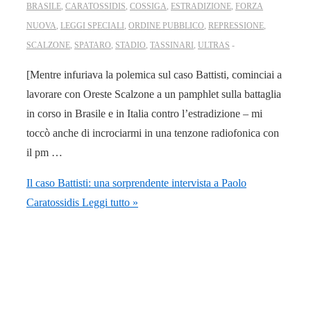
BRASILE
,
CARATOSSIDIS
,
COSSIGA
,
ESTRADIZIONE
,
FORZA
NUOVA
,
LEGGI SPECIALI
,
ORDINE PUBBLICO
,
REPRESSIONE
,
SCALZONE
,
SPATARO
,
STADIO
,
TASSINARI
,
ULTRAS
[Mentre infuriava la polemica sul caso Battisti, cominciai a
lavorare con Oreste Scalzone a un pamphlet sulla battaglia
in corso in Brasile e in Italia contro l’estradizione – mi
toccò anche di incrociarmi in una tenzone radiofonica con
il pm …
Il caso Battisti: una sorprendente intervista a Paolo
Caratossidis
Leggi tutto »