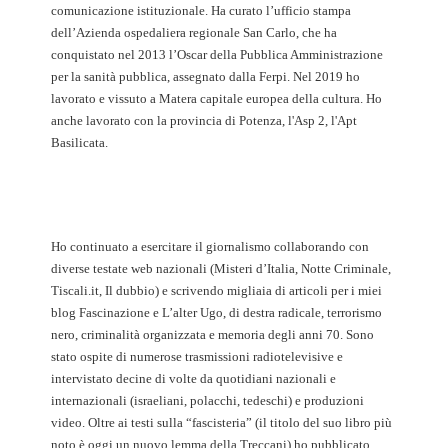
comunicazione istituzionale. Ha curato l’ufficio stampa
dell’Azienda ospedaliera regionale San Carlo, che ha
conquistato nel 2013 l’Oscar della Pubblica Amministrazione
per la sanità pubblica, assegnato dalla Ferpi. Nel 2019 ho
lavorato e vissuto a Matera capitale europea della cultura. Ho
anche lavorato con la provincia di Potenza, l'Asp 2, l'Apt
Basilicata.
Ho continuato a esercitare il giornalismo collaborando con
diverse testate web nazionali (Misteri d’Italia, Notte Criminale,
Tiscali.it, Il dubbio) e scrivendo migliaia di articoli per i miei
blog Fascinazione e L’alter Ugo, di destra radicale, terrorismo
nero, criminalità organizzata e memoria degli anni 70. Sono
stato ospite di numerose trasmissioni radiotelevisive e
intervistato decine di volte da quotidiani nazionali e
internazionali (israeliani, polacchi, tedeschi) e produzioni
video. Oltre ai testi sulla “fascisteria” (il titolo del suo libro più
noto è oggi un nuovo lemma della Treccani) ho pubblicato