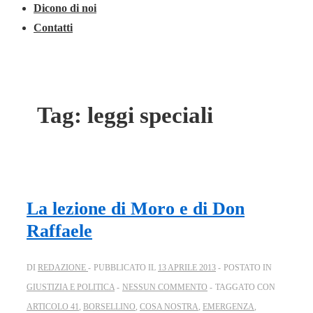
Dicono di noi
Contatti
Tag:
leggi speciali
La lezione di Moro e di Don
Raffaele
DI
REDAZIONE
PUBBLICATO IL
13 APRILE 2013
POSTATO IN
GIUSTIZIA E POLITICA
NESSUN COMMENTO
TAGGATO CON
ARTICOLO 41
,
BORSELLINO
,
COSA NOSTRA
,
EMERGENZA
,