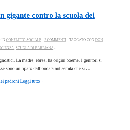
 gigante contro la scuola dei
 IN
CONFLITTO SOCIALE
2 COMMENTI
TAGGATO CON
DON
SCIENZA
,
SCUOLA DI BARBIANA
gnostici. La madre, ebrea, ha origini boeme. I genitori si
ozze sono un riparo dall’ondata antisemita che si …
ei padroni
Leggi tutto »