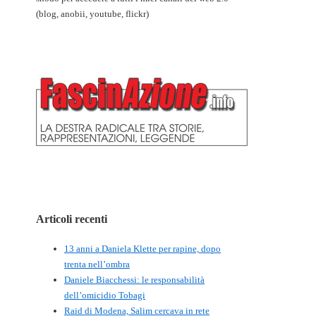
(blog, anobii, youtube, flickr)
Articoli recenti
13 anni a Daniela Klette per rapine, dopo
trenta nell’ombra
Daniele Biacchessi: le responsabilità
dell’omicidio Tobagi
Raid di Modena, Salim cercava in rete