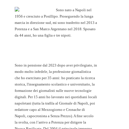
Sono nato a Napoli nel
1956 e cresciuto a Posillipo. Proseguendo la lunga
marcia in direzione sud, mi sono trasferito nel 2013 a
Potenza e a San Marco Argentano nel 2018. Sposato
da 44 anni, ho una figlia e tre nipoti.
Sono in pensione dal 2023 dopo aver privilegiato, in
modo molto infedele, la professione giornalistica
che ho esercitato per 35 anni: ho praticato la ricerca
storica, l'insegnamento scolastico e universitario, la
formazione dei giornalisti sulle nuove tecnologie
digitali. Per 15 anni ho lavorato nei quotidiani locali
napoletani (tutta la trafila al Giornale di Napoli, poi
redattore capo al Mezzogiorno e Cronache di
Napoli, capocronista a Senza Prezzo). A fine secolo
la svolta, con l’arrivo a Potenza per dirigere la
Nuova Basilicata. Dal 2004 il principale impegno