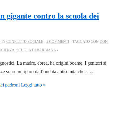
 gigante contro la scuola dei
 IN
CONFLITTO SOCIALE
2 COMMENTI
TAGGATO CON
DON
SCIENZA
,
SCUOLA DI BARBIANA
gnostici. La madre, ebrea, ha origini boeme. I genitori si
ozze sono un riparo dall’ondata antisemita che si …
ei padroni
Leggi tutto »