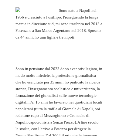
Sono nato a Napoli nel
1956 e cresciuto a Posillipo. Proseguendo la lunga
marcia in direzione sud, mi sono trasferito nel 2013 a
Potenza e a San Marco Argentano nel 2018. Sposato
da 44 anni, ho una figlia e tre nipoti.
Sono in pensione dal 2023 dopo aver privilegiato, in
modo molto infedele, la professione giornalistica
che ho esercitato per 35 anni: ho praticato la ricerca
storica, l'insegnamento scolastico e universitario, la
formazione dei giornalisti sulle nuove tecnologie
digitali. Per 15 anni ho lavorato nei quotidiani locali
napoletani (tutta la trafila al Giornale di Napoli, poi
redattore capo al Mezzogiorno e Cronache di
Napoli, capocronista a Senza Prezzo). A fine secolo
la svolta, con l’arrivo a Potenza per dirigere la
Nuova Basilicata. Dal 2004 il principale impegno