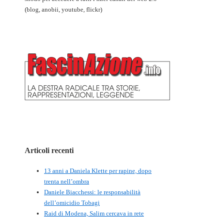
(blog, anobii, youtube, flickr)
Articoli recenti
13 anni a Daniela Klette per rapine, dopo
trenta nell’ombra
Daniele Biacchessi: le responsabilità
dell’omicidio Tobagi
Raid di Modena, Salim cercava in rete