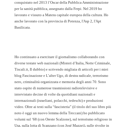
conquistato nel 2013 l’Oscar della Pubblica Amministrazione
per la sanità pubblica, assegnato dalla Ferpi. Nel 2019 ho
lavorato e vissuto a Matera capitale europea della cultura. Ho
anche lavorato con la provincia di Potenza, l'Asp 2, l'Apt
Basilicata.
Ho continuato a esercitare il giornalismo collaborando con
diverse testate web nazionali (Misteri d’Italia, Notte Criminale,
Tiscali.it, Il dubbio) e scrivendo migliaia di articoli per i miei
blog Fascinazione e L’alter Ugo, di destra radicale, terrorismo
nero, criminalità organizzata e memoria degli anni 70. Sono
stato ospite di numerose trasmissioni radiotelevisive e
intervistato decine di volte da quotidiani nazionali e
internazionali (israeliani, polacchi, tedeschi) e produzioni
video. Oltre ai testi sulla “fascisteria” (il titolo del suo libro più
noto è oggi un nuovo lemma della Treccani) ho pubblicato
volumi sul ‘68 (con Oreste Scalzone), sul terrorismo religioso in
Usa, sulla lotta di Scanzano (con José Mazzei), sulle rivolte in