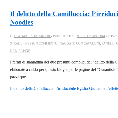
Il delitto della Camilluccia: l’irriduc
Noodles
DI
UGO MARIA TASSINARI
PUBBLICATO IL
9 SETTEMBRE 2014
POSTA
STRADE
NESSUN COMMENTO
TAGGATO CON
CAVALLINI
,
FANELLI
,
G
NAR
,
RAPINE
I fermi di stamattina dei due presunti complici del “delitto della 
elaborate a caldo per questo blog e per le pagine del “Garantista”
pazzi questi …
Il delitto della Camilluccia: l’irriducibile Egidio Giuliani e l’effe