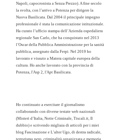
Napoli, capocronista a Senza Prezzo). A fine secolo
la svolta, con l’arrivo a Potenza per dirigere la
Nuova Basilicata. Dal 2004 il principale impegno
professionale è stata la comunicazione istituzionale.
Ha curato l’ufficio stampa dell’Azienda ospedaliera
regionale San Carlo, che ha conquistato nel 2013
l’Oscar della Pubblica Amministrazione per la sanità
pubblica, assegnato dalla Ferpi. Nel 2019 ho
lavorato e vissuto a Matera capitale europea della
cultura. Ho anche lavorato con la provincia di
Potenza, l'Asp 2, l'Apt Basilicata.
Ho continuato a esercitare il giornalismo
collaborando con diverse testate web nazionali
(Misteri d’Italia, Notte Criminale, Tiscali.it, Il
dubbio) e scrivendo migliaia di articoli per i miei
blog Fascinazione e L’alter Ugo, di destra radicale,
terrorismo nero, criminalità organizzata e memoria