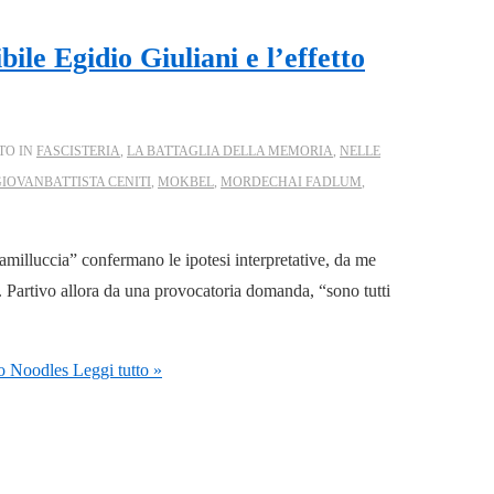
ibile Egidio Giuliani e l’effetto
TO IN
FASCISTERIA
,
LA BATTAGLIA DELLA MEMORIA
,
NELLE
IOVANBATTISTA CENITI
,
MOKBEL
,
MORDECHAI FADLUM
,
Camilluccia” confermano le ipotesi interpretative, da me
. Partivo allora da una provocatoria domanda, “sono tutti
tto Noodles
Leggi tutto »