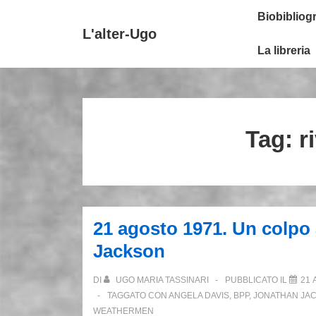
↓
Secondary
Menu
Biobibliogr
Vai
Navigation
principale
L'alter-Ugo
al
La libreria
contenuto
principale
Tag:
r
21 agosto 1971. Un colpo 
Jackson
DI
UGO MARIA TASSINARI
PUBBLICATO IL
21 
TAGGATO CON
ANGELA DAVIS
,
BPP
,
JONATHAN JA
WEATHERMEN