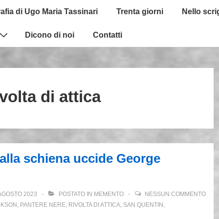
afia di Ugo Maria Tassinari
Trenta giorni
Nello scr
Dicono di noi
Contatti
ivolta di attica
alla schiena uccide George
AGOSTO 2023
POSTATO IN
MEMENTO
NESSUN COMMENTO
CKSON
,
PANTERE NERE
,
RIVOLTA DI ATTICA
,
SAN QUENTIN
,