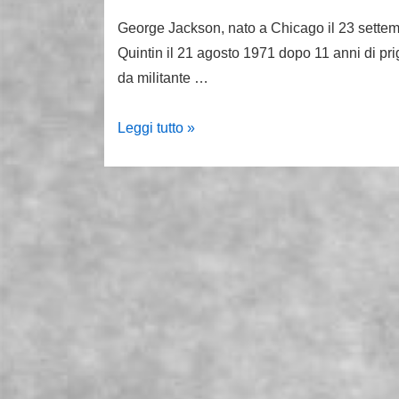
George Jackson, nato a Chicago il 23 sette
Quintin il 21 agosto 1971 dopo 11 anni di prig
da militante …
21
Leggi tutto »
agosto
1971.
Un
colpo
alla
schiena
uccide
George
Jackson