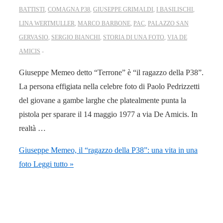
BATTISTI
,
COMAGNA P38
,
GIUSEPPE GRIMALDI
,
I BASILISCHI
,
LINA WERTMULLER
,
MARCO BARBONE
,
PAC
,
PALAZZO SAN
GERVASIO
,
SERGIO BIANCHI
,
STORIA DI UNA FOTO
,
VIA DE
AMICIS
Giuseppe Memeo detto “Terrone” è “il ragazzo della P38”.
La persona effigiata nella celebre foto di Paolo Pedrizzetti
del giovane a gambe larghe che platealmente punta la
pistola per sparare il 14 maggio 1977 a via De Amicis. In
realtà …
Giuseppe Memeo, il “ragazzo della P38”: una vita in una
foto
Leggi tutto »