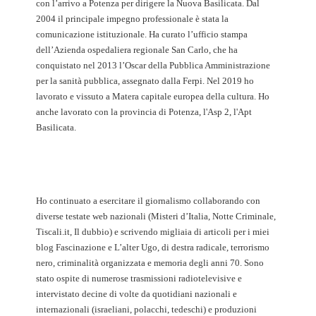
con l’arrivo a Potenza per dirigere la Nuova Basilicata. Dal
2004 il principale impegno professionale è stata la
comunicazione istituzionale. Ha curato l’ufficio stampa
dell’Azienda ospedaliera regionale San Carlo, che ha
conquistato nel 2013 l’Oscar della Pubblica Amministrazione
per la sanità pubblica, assegnato dalla Ferpi. Nel 2019 ho
lavorato e vissuto a Matera capitale europea della cultura. Ho
anche lavorato con la provincia di Potenza, l'Asp 2, l'Apt
Basilicata.
Ho continuato a esercitare il giornalismo collaborando con
diverse testate web nazionali (Misteri d’Italia, Notte Criminale,
Tiscali.it, Il dubbio) e scrivendo migliaia di articoli per i miei
blog Fascinazione e L’alter Ugo, di destra radicale, terrorismo
nero, criminalità organizzata e memoria degli anni 70. Sono
stato ospite di numerose trasmissioni radiotelevisive e
intervistato decine di volte da quotidiani nazionali e
internazionali (israeliani, polacchi, tedeschi) e produzioni