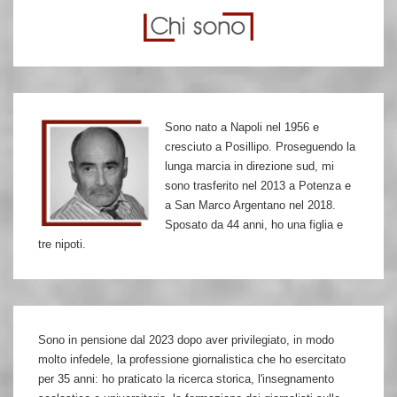
foto
di
Ramelli
e
la
Sono nato a Napoli nel 1956 e
verità
cresciuto a Posillipo. Proseguendo la
di
lunga marcia in direzione sud, mi
Murelli
sono trasferito nel 2013 a Potenza e
a San Marco Argentano nel 2018.
Sposato da 44 anni, ho una figlia e
tre nipoti.
Sono in pensione dal 2023 dopo aver privilegiato, in modo
molto infedele, la professione giornalistica che ho esercitato
per 35 anni: ho praticato la ricerca storica, l'insegnamento