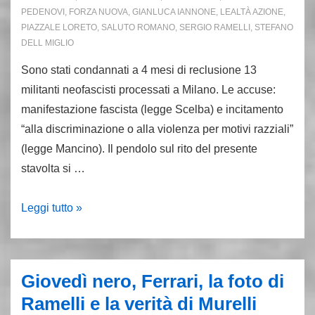
PEDENOVI
,
FORZA NUOVA
,
GIANLUCA IANNONE
,
LEALTÀ AZIONE
,
PIAZZALE LORETO
,
SALUTO ROMANO
,
SERGIO RAMELLI
,
STEFANO
DELL MIGLIO
Sono stati condannati a 4 mesi di reclusione 13
militanti neofascisti processati a Milano. Le accuse:
manifestazione fascista (legge Scelba) e incitamento
“alla discriminazione o alla violenza per motivi razziali”
(legge Mancino). Il pendolo sul rito del presente
stavolta si …
Rito
Leggi tutto »
del
presente
per
Giovedì nero, Ferrari, la foto di
Ramelli:
Ramelli e la verità di Murelli
per