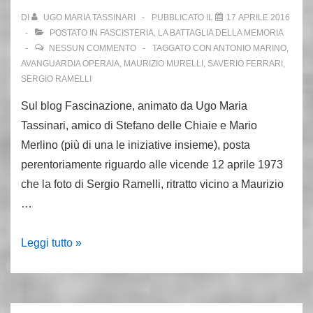
il
DI
UGO MARIA TASSINARI
PUBBLICATO IL
17 APRILE 2016
2018
POSTATO IN
FASCISTERIA
,
LA BATTAGLIA DELLA MEMORIA
esce
NESSUN COMMENTO
TAGGATO CON
ANTONIO MARINO
,
AVANGUARDIA OPERAIA
,
MAURIZIO MURELLI
,
SAVERIO FERRARI
,
la
SERGIO RAMELLI
condanna
Sul blog Fascinazione, animato da Ugo Maria
Tassinari, amico di Stefano delle Chiaie e Mario
Merlino (più di una le iniziative insieme), posta
perentoriamente riguardo alle vicende 12 aprile 1973
che la foto di Sergio Ramelli, ritratto vicino a Maurizio
…
Giovedì
Leggi tutto »
nero,
Ferrari,
la