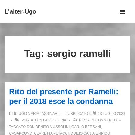
↓
L'alter-Ugo
Vai
MEN
al
Menu
contenuto
principale
principale
Tag:
sergio ramelli
Rito del presente per Ramelli:
per il 2018 esce la condanna
DI
UGO MARIA TASSINARI
PUBBLICATO IL
13 LUGLIO 2023
POSTATO IN
FASCISTERIA
NESSUN COMMENTO
TAGGATO CON
BENITO MUSSOLINI
,
CARLO BERSANI
,
CASAPOUND
,
CLARETTA PETACCI
,
DUILIO CANU
,
ENRICO