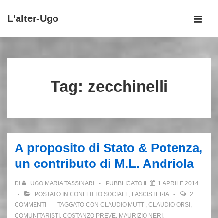
↓
L'alter-Ugo
Vai
MEN
al
Menu
contenuto
principale
principale
Tag:
zecchinelli
A proposito di Stato & Potenza,
un contributo di M.L. Andriola
DI
UGO MARIA TASSINARI
PUBBLICATO IL
1 APRILE 2014
POSTATO IN
CONFLITTO SOCIALE
,
FASCISTERIA
2
COMMENTI
TAGGATO CON
CLAUDIO MUTTI
,
CLAUDIO ORSI
,
COMUNITARISTI
,
COSTANZO PREVE
,
MAURIZIO NERI
,