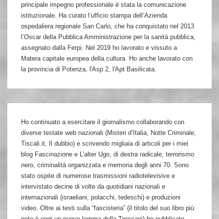
principale impegno professionale è stata la comunicazione
istituzionale. Ha curato l’ufficio stampa dell’Azienda
ospedaliera regionale San Carlo, che ha conquistato nel 2013
l’Oscar della Pubblica Amministrazione per la sanità pubblica,
assegnato dalla Ferpi. Nel 2019 ho lavorato e vissuto a
Matera capitale europea della cultura. Ho anche lavorato con
la provincia di Potenza, l'Asp 2, l'Apt Basilicata.
Ho continuato a esercitare il giornalismo collaborando con
diverse testate web nazionali (Misteri d’Italia, Notte Criminale,
Tiscali.it, Il dubbio) e scrivendo migliaia di articoli per i miei
blog Fascinazione e L’alter Ugo, di destra radicale, terrorismo
nero, criminalità organizzata e memoria degli anni 70. Sono
stato ospite di numerose trasmissioni radiotelevisive e
intervistato decine di volte da quotidiani nazionali e
internazionali (israeliani, polacchi, tedeschi) e produzioni
video. Oltre ai testi sulla “fascisteria” (il titolo del suo libro più
noto è oggi un nuovo lemma della Treccani) ho pubblicato