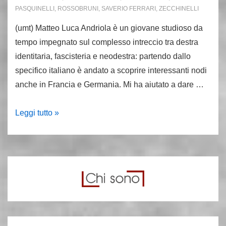
PASQUINELLI
,
ROSSOBRUNI
,
SAVERIO FERRARI
,
ZECCHINELLI
(umt) Matteo Luca Andriola è un giovane studioso da
tempo impegnato sul complesso intreccio tra destra
identitaria, fascisteria e neodestra: partendo dallo
specifico italiano è andato a scoprire interessanti nodi
anche in Francia e Germania. Mi ha aiutato a dare …
A
Leggi tutto »
proposito
di
Stato
&
Potenza,
un
contributo
di