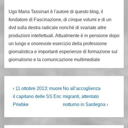
Ugo Maria Tassinari è l'autore di questo blog, il
fondatore di Fascinazione, di cinque volumi e di un
dvd sulla destra radicale nonché di svariate altre
produzioni intellettuali. Attualmente è in pensione dopo
un lungo e onorevole esercizio della professione
giornalistica e importanti esperienze di formazione sul
giornalismo e la comunicazione multimediale
Navigazione
L'articolo
Il
‹ 11 ottobre 2013: muore
No all’accoglienza
precedente
prossimo
articoli
il capitano delle SS Eric
migranti, attentato
è
articolo
Priebke
notturno in Sardegna ›
è