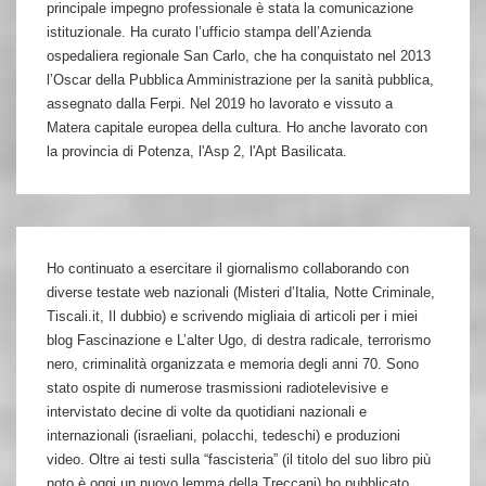
principale impegno professionale è stata la comunicazione
istituzionale. Ha curato l’ufficio stampa dell’Azienda
ospedaliera regionale San Carlo, che ha conquistato nel 2013
l’Oscar della Pubblica Amministrazione per la sanità pubblica,
assegnato dalla Ferpi. Nel 2019 ho lavorato e vissuto a
Matera capitale europea della cultura. Ho anche lavorato con
la provincia di Potenza, l'Asp 2, l'Apt Basilicata.
Ho continuato a esercitare il giornalismo collaborando con
diverse testate web nazionali (Misteri d’Italia, Notte Criminale,
Tiscali.it, Il dubbio) e scrivendo migliaia di articoli per i miei
blog Fascinazione e L’alter Ugo, di destra radicale, terrorismo
nero, criminalità organizzata e memoria degli anni 70. Sono
stato ospite di numerose trasmissioni radiotelevisive e
intervistato decine di volte da quotidiani nazionali e
internazionali (israeliani, polacchi, tedeschi) e produzioni
video. Oltre ai testi sulla “fascisteria” (il titolo del suo libro più
noto è oggi un nuovo lemma della Treccani) ho pubblicato