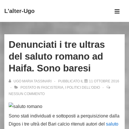
↓
L'alter-Ugo
Vai
MEN
al
Menu
contenuto
principale
principale
Denunciati i tre ultras
del saluto romano ad
Haifa. Sono baresi
UGO MARIA TASSINARI
PUBBLICATO IL
11 OTTOBRE 2016
POSTATO IN
FASCISTERIA
,
I POLITICI DELL'ODIO
NESSUN COMMENTO
Sono stati individuati e sottoposti a perquisizione dalla
Digos i tre ultrà del Bari calcio ritenuti autori del
saluto