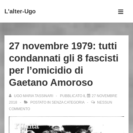
↓
L'alter-Ugo
Vai
MEN
al
Menu
contenuto
principale
principale
27 novembre 1979: tutti
condannati gli 8 fascisti
per l’omicidio di
Gaetano Amoroso
UGO MARIA TASSINARI
PUBBLICATO IL
27 NOVEMBRE
2018
POSTATO IN
SENZA CATEGORIA
NESSUN
COMMENTO