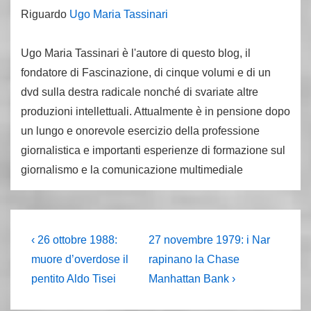
Riguardo
Ugo Maria Tassinari
Ugo Maria Tassinari è l'autore di questo blog, il
fondatore di Fascinazione, di cinque volumi e di un
dvd sulla destra radicale nonché di svariate altre
produzioni intellettuali. Attualmente è in pensione dopo
un lungo e onorevole esercizio della professione
giornalistica e importanti esperienze di formazione sul
giornalismo e la comunicazione multimediale
Navigazione
L'articolo
Il
‹ 26 ottobre 1988:
27 novembre 1979: i Nar
precedente
prossimo
articoli
muore d’overdose il
rapinano la Chase
è
articolo
pentito Aldo Tisei
Manhattan Bank ›
è