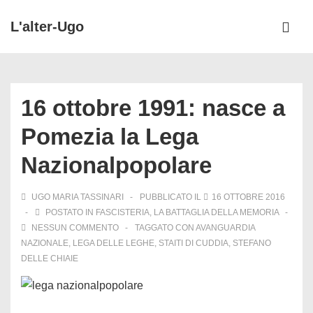
↓
L'alter-Ugo
Vai
ME
al
Menu
contenuto
principale
principale
16 ottobre 1991: nasce a
Pomezia la Lega
Nazionalpopolare
UGO MARIA TASSINARI
PUBBLICATO IL
16 OTTOBRE 2016
POSTATO IN
FASCISTERIA
,
LA BATTAGLIA DELLA MEMORIA
NESSUN COMMENTO
TAGGATO CON
AVANGUARDIA
NAZIONALE
,
LEGA DELLE LEGHE
,
STAITI DI CUDDIA
,
STEFANO
DELLE CHIAIE