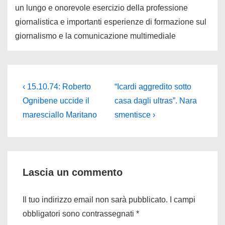
un lungo e onorevole esercizio della professione
giornalistica e importanti esperienze di formazione sul
giornalismo e la comunicazione multimediale
Navigazione
L'articolo
Il
‹ 15.10.74: Roberto
“Icardi aggredito sotto
precedente
prossimo
articoli
Ognibene uccide il
casa dagli ultras”. Nara
è
articolo
maresciallo Maritano
smentisce ›
è
Lascia un commento
Il tuo indirizzo email non sarà pubblicato.
I campi
obbligatori sono contrassegnati
*