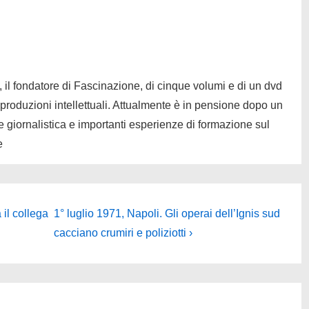
, il fondatore di Fascinazione, di cinque volumi e di un dvd
 produzioni intellettuali. Attualmente è in pensione dopo un
 giornalistica e importanti esperienze di formazione sul
e
Il
il collega
1° luglio 1971, Napoli. Gli operai dell’Ignis sud
prossimo
cacciano crumiri e poliziotti ›
articolo
è