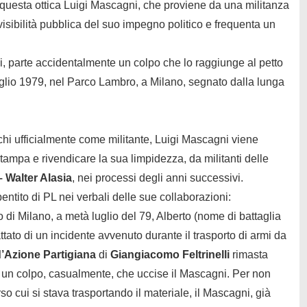
n questa ottica Luigi Mascagni, che proviene da una militanza
visibilità pubblica del suo impegno politico e frequenta un
i, parte accidentalmente un colpo che lo raggiunge al petto
luglio 1979, nel Parco Lambro, a Milano, segnato dalla lunga
i ufficialmente come militante, Luigi Mascagni viene
 stampa e rivendicare la sua limpidezza, da militanti delle
 Walter Alasia
, nei processi degli anni successivi.
entito di PL nei verbali delle sue collaborazioni:
di Milano, a metà luglio del 79, Alberto (nome di battaglia
ttato di un incidente avvenuto durante il trasporto di armi da
’Azione Partigiana
di
Giangiacomo Feltrinelli
rimasta
tì un colpo, casualmente, che uccise il Mascagni. Per non
rso cui si stava trasportando il materiale, il Mascagni, già