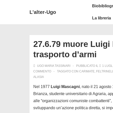
↓
Secondary
Menu
Biobibliogr
Vai
Navigation
principale
L'alter-Ugo
al
La libreria
contenuto
principale
27.6.79 muore Luigi 
trasporto d’armi
UGO MARIA TASSINARI
PUBBLICATO IL
1 LUGL
COMMENTO
TAGGATO CON
CARIMATE
,
FELTRINEL
ALASIA
Nel 1977
Luigi Mascagni
, nato il 21 agost
Brianza, studente universitario di Agraria, ap
alle “organizzazioni comuniste combattenti”, i
sviluppando un’azione politica diretta, si imp