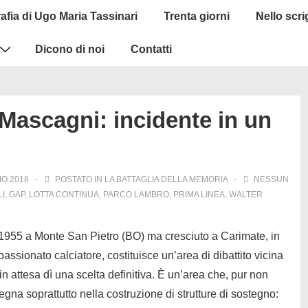
afia di Ugo Maria Tassinari
Trenta giorni
Nello scr
Dicono di noi
Contatti
Mascagni: incidente in un
IO 2018
POSTATO IN
LA BATTAGLIA DELLA MEMORIA
NESSUN
LI
,
GAP
,
LOTTA CONTINUA
,
PARCO LAMBRO
,
PRIMA LINEA
,
WALTER
o 1955 a Monte San Pietro (BO) ma cresciuto a Carimate, in
passionato calciatore, costituisce un’area di dibattito vicina
n attesa dì una scelta definitiva. È un’area che, pur non
egna soprattutto nella costruzione di strutture di sostegno: