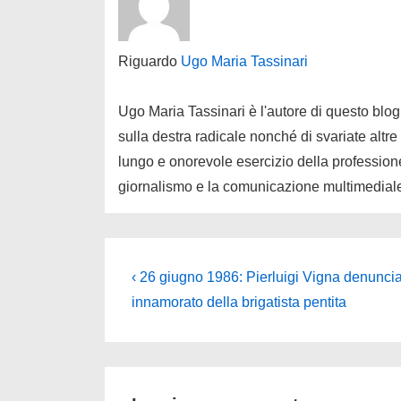
Riguardo
Ugo Maria Tassinari
Ugo Maria Tassinari è l'autore di questo blog
sulla destra radicale nonché di svariate altre
lungo e onorevole esercizio della professione
giornalismo e la comunicazione multimedial
Navigazione
L'articolo
‹ 26 giugno 1986: Pierluigi Vigna denuncia 
precedente
articoli
innamorato della brigatista pentita
è