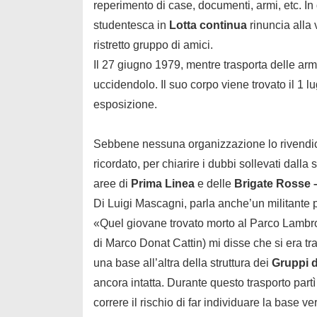
reperimento di case, documenti, armi, etc. I
studentesca in
Lotta continua
rinuncia alla 
ristretto gruppo di amici.
Il 27 giugno 1979, mentre trasporta delle arm
uccidendolo. Il suo corpo viene trovato il 1 
esposizione.
Sebbene nessuna organizzazione lo rivendich
ricordato, per chiarire i dubbi sollevati dalla
aree di
Prima Linea
e delle
Brigate Rosse –
Di Luigi Mascagni, parla anche’un militante p
«Quel giovane trovato morto al Parco Lambro 
di Marco Donat Cattin) mi disse che si era tra
una base all’altra della struttura dei
Gruppi d
ancora intatta. Durante questo trasporto par
correre il rischio di far individuare la base ve