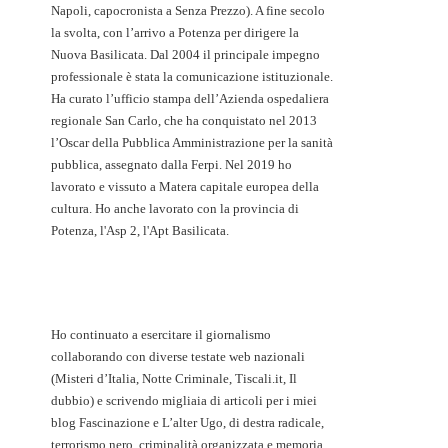
Napoli, capocronista a Senza Prezzo). A fine secolo
la svolta, con l’arrivo a Potenza per dirigere la
Nuova Basilicata. Dal 2004 il principale impegno
professionale è stata la comunicazione istituzionale.
Ha curato l’ufficio stampa dell’Azienda ospedaliera
regionale San Carlo, che ha conquistato nel 2013
l’Oscar della Pubblica Amministrazione per la sanità
pubblica, assegnato dalla Ferpi. Nel 2019 ho
lavorato e vissuto a Matera capitale europea della
cultura. Ho anche lavorato con la provincia di
Potenza, l'Asp 2, l'Apt Basilicata.
Ho continuato a esercitare il giornalismo
collaborando con diverse testate web nazionali
(Misteri d’Italia, Notte Criminale, Tiscali.it, Il
dubbio) e scrivendo migliaia di articoli per i miei
blog Fascinazione e L’alter Ugo, di destra radicale,
terrorismo nero, criminalità organizzata e memoria