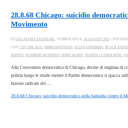
28.8.68 Chicago: suicidio democratico
Movimento
DI
UGO MARIA TASSINARI
PUBBLICATO IL
30 AGOSTO 2023
POSTATO
CON
7 DI CHICAGO
,
ABBIA HOFFMAN
,
ALLEN GINSBERG
,
BLACK PANTH
HIPPIES
,
HUMBERT HUMPREY
,
JERRY RUBIN
,
MARTIN LUTHER KING
,
P
Alla Convention democratica di Chicago, decine di migliaia di con
polizia lungo le strade mentre il Partito democratico si spacca sull
fazione radicale del …
28.8.68 Chicago: suicidio democratico nella battaglia contro il 