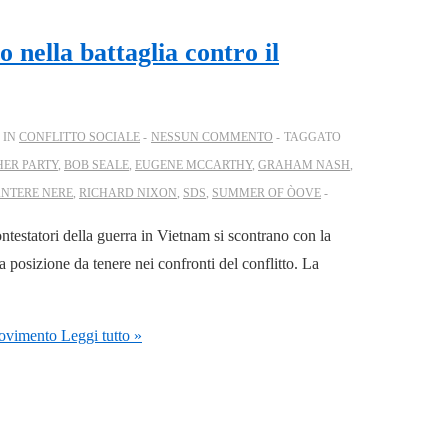
 nella battaglia contro il
 IN
CONFLITTO SOCIALE
NESSUN COMMENTO
TAGGATO
ER PARTY
,
BOB SEALE
,
EUGENE MCCARTHY
,
GRAHAM NASH
,
ANTERE NERE
,
RICHARD NIXON
,
SDS
,
SUMMER OF ÒOVE
testatori della guerra in Vietnam si scontrano con la
a posizione da tenere nei confronti del conflitto. La
Movimento
Leggi tutto »