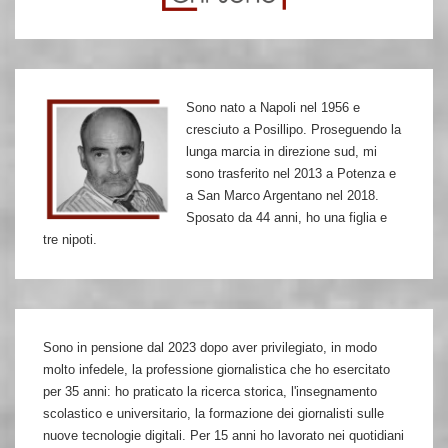
Nulla
è
più
inedito
Sono nato a Napoli nel 1956 e
della
cresciuto a Posillipo. Proseguendo la
carta
lunga marcia in direzione sud, mi
stampata
sono trasferito nel 2013 a Potenza e
a San Marco Argentano nel 2018.
Sposato da 44 anni, ho una figlia e
tre nipoti.
Sono in pensione dal 2023 dopo aver privilegiato, in modo
molto infedele, la professione giornalistica che ho esercitato
per 35 anni: ho praticato la ricerca storica, l'insegnamento
scolastico e universitario, la formazione dei giornalisti sulle
nuove tecnologie digitali. Per 15 anni ho lavorato nei quotidiani