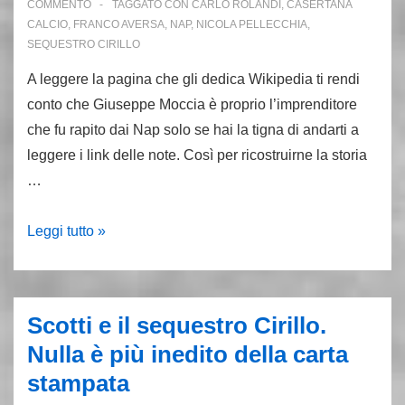
COMMENTO
TAGGATO CON
CARLO ROLANDI
,
CASERTANA
CALCIO
,
FRANCO AVERSA
,
NAP
,
NICOLA PELLECCHIA
,
SEQUESTRO CIRILLO
A leggere la pagina che gli dedica Wikipedia ti rendi
conto che Giuseppe Moccia è proprio l’imprenditore
che fu rapito dai Nap solo se hai la tigna di andarti a
leggere i link delle note. Così per ricostruirne la storia
…
30
Leggi tutto »
dicembre
2001:
muore
Scotti e il sequestro Cirillo.
Peppino
Nulla è più inedito della carta
Moccia.
stampata
Era