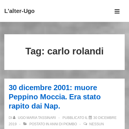
↓
L'alter-Ugo
Vai
MEN
al
Menu
contenuto
principale
principale
Tag:
carlo rolandi
30 dicembre 2001: muore
Peppino Moccia. Era stato
rapito dai Nap.
DI
UGO MARIA TASSINARI
PUBBLICATO IL
30 DICEMBRE
2019
POSTATO IN
ANNI DI PIOMBO
NESSUN