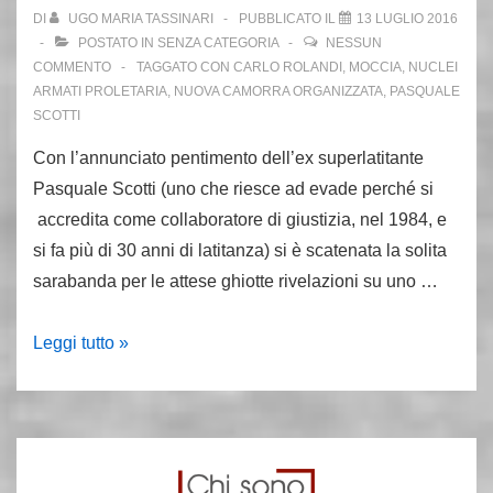
stato
DI
UGO MARIA TASSINARI
PUBBLICATO IL
13 LUGLIO 2016
rapito
POSTATO IN
SENZA CATEGORIA
NESSUN
dai
COMMENTO
TAGGATO CON
CARLO ROLANDI
,
MOCCIA
,
NUCLEI
ARMATI PROLETARIA
,
NUOVA CAMORRA ORGANIZZATA
,
PASQUALE
Nap.
SCOTTI
Con l’annunciato pentimento dell’ex superlatitante
Pasquale Scotti (uno che riesce ad evade perché si
accredita come collaboratore di giustizia, nel 1984, e
si fa più di 30 anni di latitanza) si è scatenata la solita
sarabanda per le attese ghiotte rivelazioni su uno …
Scotti
Leggi tutto »
e
il
sequestro
Cirillo.