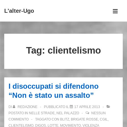
↓
L'alter-Ugo
Vai
MEN
al
Menu
contenuto
principale
principale
Tag:
clientelismo
I disoccupati si difendono
“Non è stato un assalto”
DI
REDAZIONE
PUBBLICATO IL
17 APRILE 2013
POSTATO IN
NELLE STRADE, NEL PALAZZO
NESSUN
COMMENTO
TAGGATO CON
BLITZ
,
BRIGATE ROSSE
,
CGIL
,
CLIENTELISMO
,
DIGOS
,
LOTTE
,
MOVIMENTO
,
VIOLENZA