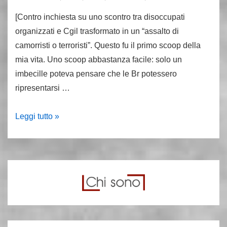
[Contro inchiesta su uno scontro tra disoccupati
organizzati e Cgil trasformato in un “assalto di
camorristi o terroristi”. Questo fu il primo scoop della
mia vita. Uno scoop abbastanza facile: solo un
imbecille poteva pensare che le Br potessero
ripresentarsi …
I
Leggi tutto »
disoccupati
si
difendono
“Non
è
stato
un