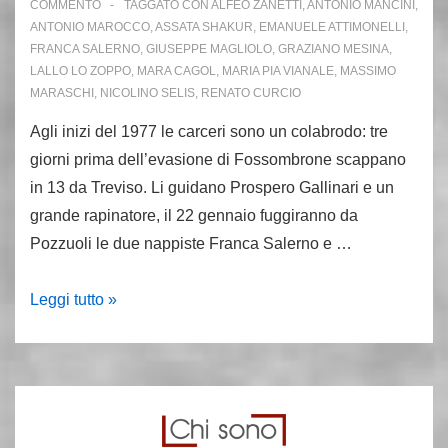
COMMENTO
TAGGATO CON
ALFEO ZANETTI
,
ANTONIO MANCINI
,
ANTONIO MAROCCO
,
ASSATA SHAKUR
,
EMANUELE ATTIMONELLI
,
FRANCA SALERNO
,
GIUSEPPE MAGLIOLO
,
GRAZIANO MESINA
,
LALLO LO ZOPPO
,
MARA CAGOL
,
MARIA PIA VIANALE
,
MASSIMO
MARASCHI
,
NICOLINO SELIS
,
RENATO CURCIO
Agli inizi del 1977 le carceri sono un colabrodo: tre
giorni prima dell’evasione di Fossombrone scappano
in 13 da Treviso. Li guidano Prospero Gallinari e un
grande rapinatore, il 22 gennaio fuggiranno da
Pozzuoli le due nappiste Franca Salerno e …
5
Leggi tutto »
gennaio
1977:
evasione
di
Fossombrone,