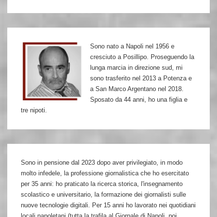
un
mezzo
successo
Sono nato a Napoli nel 1956 e
cresciuto a Posillipo. Proseguendo la
lunga marcia in direzione sud, mi
sono trasferito nel 2013 a Potenza e
a San Marco Argentano nel 2018.
Sposato da 44 anni, ho una figlia e
tre nipoti.
Sono in pensione dal 2023 dopo aver privilegiato, in modo
molto infedele, la professione giornalistica che ho esercitato
per 35 anni: ho praticato la ricerca storica, l'insegnamento
scolastico e universitario, la formazione dei giornalisti sulle
nuove tecnologie digitali. Per 15 anni ho lavorato nei quotidiani
locali napoletani (tutta la trafila al Giornale di Napoli, poi