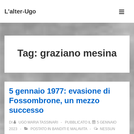
↓
L'alter-Ugo
Vai
MEN
al
Menu
contenuto
principale
principale
Tag:
graziano mesina
5 gennaio 1977: evasione di
Fossombrone, un mezzo
successo
DI
UGO MARIA TASSINARI
PUBBLICATO IL
5 GENNAIO
2023
POSTATO IN
BANDITI E MALAVITA
NESSUN