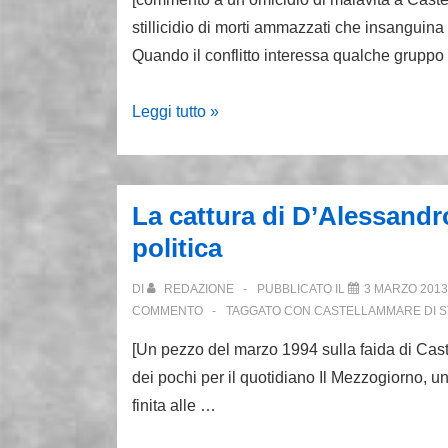
stillicidio di morti ammazzati che insanguin
Quando il conflitto interessa qualche gruppo 
Ma
Leggi tutto »
la
guerra
dilaga
La cattura di D’Alessandr
politica
DI
REDAZIONE
PUBBLICATO IL
3 MARZO 2013
COMMENTO
TAGGATO CON
CASTELLAMMARE DI S
[Un pezzo del marzo 1994 sulla faida di Caste
dei pochi per il quotidiano Il Mezzogiorno, u
finita alle …