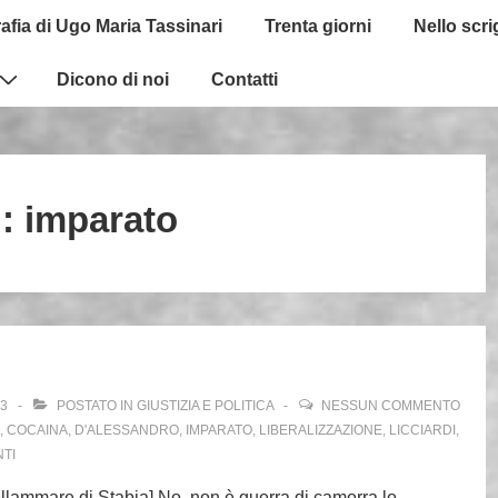
afia di Ugo Maria Tassinari
Trenta giorni
Nello scr
Dicono di noi
Contatti
g:
imparato
13
POSTATO IN
GIUSTIZIA E POLITICA
NESSUN COMMENTO
,
COCAINA
,
D'ALESSANDRO
,
IMPARATO
,
LIBERALIZZAZIONE
,
LICCIARDI
,
TI
llammare di Stabia] No, non è guerra di camorra lo