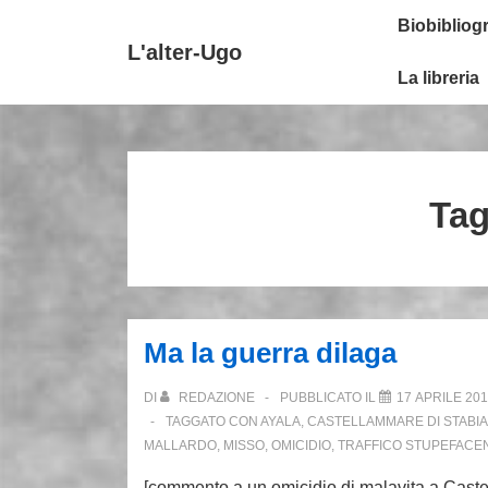
↓
Secondary
Menu
Biobibliogr
Vai
Navigation
principale
L'alter-Ugo
al
La libreria
contenuto
principale
Ta
Ma la guerra dilaga
DI
REDAZIONE
PUBBLICATO IL
17 APRILE 20
TAGGATO CON
AYALA
,
CASTELLAMMARE DI STABIA
MALLARDO
,
MISSO
,
OMICIDIO
,
TRAFFICO STUPEFACEN
[commento a un omicidio di malavita a Caste