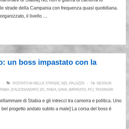
a le strade della Campania con frequenza quasi quotidiana.
organizzato, il livello …
o: un boss impastato con la
POSTATO IN
NELLE STRADE, NEL PALAZZO
NESSUN
TABIA
,
D'ALESSANDRO
,
DC
,
FAIDA
,
GAVA
,
IMPARATO
,
PCI
,
TASSINARI
llammare di Stabia e gli intrecci tra camorra e politica. Uno
n bel progetto andato subito a male] La corsa del boss è