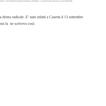
EDA
,
INTERNAZIONALE NERA
,
L'AQUILA E IL CONDOR
,
destra radicale. E’ nato infatti a Caserta il 13 settembre
nni fa ne scrivevo così: