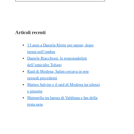
Articoli recenti
13 anni a Daniela Klette per rapine, dopo
trenta nell’ombra
Daniele Biacchessi: le responsabilità
dell’omicidio Tobagi
Raid di Modena, Salim cercava in rete
episodi precedenti
Matteo Salvini e il raid di Modena tra silenzi
e piroette
Mattarella tra lapsus di Valditara e fan della
pista nera