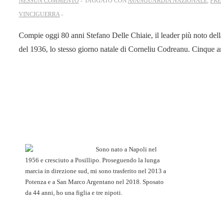
NESSUN COMMENTO
TAGGATO CON
AVANGUARDIA NAZIONALE
,
FR
VINCIGUERRA
Compie oggi 80 anni Stefano Delle Chiaie, il leader più noto della 
del 1936, lo stesso giorno natale di Corneliu Codreanu. Cinque a
Sono nato a Napoli nel
1956 e cresciuto a Posillipo. Proseguendo la lunga
marcia in direzione sud, mi sono trasferito nel 2013 a
Potenza e a San Marco Argentano nel 2018. Sposato
da 44 anni, ho una figlia e tre nipoti.