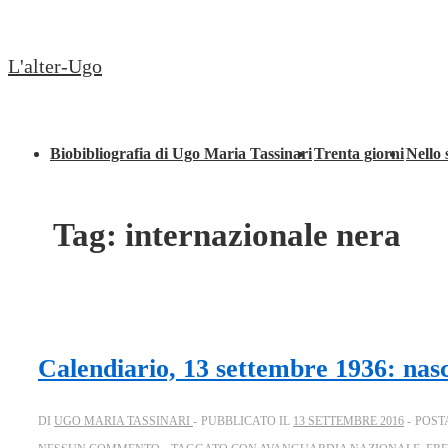
↓
Secondary
Vai
Navigation
L'alter-Ugo
al
contenuto
principale
Menu
Biobibliografia di Ugo Maria Tassinari
Trenta giorni
Nello 
principale
Tag:
internazionale nera
Calendiario, 13 settembre 1936: nasc
DI
UGO MARIA TASSINARI
PUBBLICATO IL
13 SETTEMBRE 2016
POST