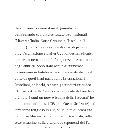
Ho continuato a esercitare il giornalismo
collaborando con diverse testate web nazionali
(Misteri d’Italia, Notte Criminale, Tiscali.it, Il
dubbio) e scrivendo migliaia di articoli per i miei
blog Fascinazione e L’alter Ugo, di destra radicale,
terrorismo nero, criminalità organizzata e memoria
degli anni 70. Sono stato ospite di numerose
trasmissioni radiotelevisive e intervistato decine di
volte da quotidiani nazionali e internazionali
(israeliani, polacchi, tedeschi) e produzioni video.
Oltre ai testi sulla “fascisteria” (il titolo del suo libro
più noto è oggi un nuovo lemma della Treccani) ho
pubblicato volumi sul ‘68 (con Oreste Scalzone), sul
terrorismo religioso in Usa, sulla lotta di Scanzano
(con José Mazzei), sulle rivolte in Basilicata, sulle
sette assassine, sulla vita di due esponenti del Pci,