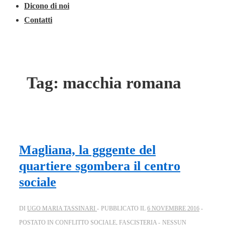
Dicono di noi
Contatti
Tag:
macchia romana
Magliana, la gggente del
quartiere sgombera il centro
sociale
DI
UGO MARIA TASSINARI
PUBBLICATO IL
6 NOVEMBRE 2016
POSTATO IN
CONFLITTO SOCIALE
,
FASCISTERIA
NESSUN