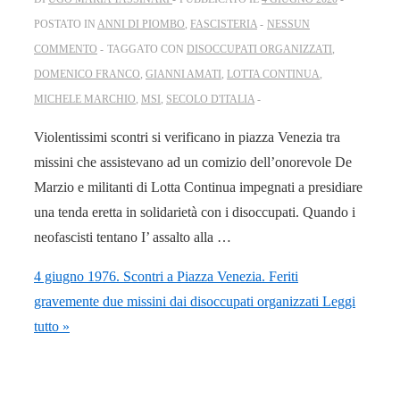
POSTATO IN
ANNI DI PIOMBO
,
FASCISTERIA
NESSUN
COMMENTO
TAGGATO CON
DISOCCUPATI ORGANIZZATI
,
DOMENICO FRANCO
,
GIANNI AMATI
,
LOTTA CONTINUA
,
MICHELE MARCHIO
,
MSI
,
SECOLO D'ITALIA
Violentissimi scontri si verificano in piazza Venezia tra
missini che assistevano ad un comizio dell’onorevole De
Marzio e militanti di Lotta Continua impegnati a presidiare
una tenda eretta in solidarietà con i disoccupati. Quando i
neofascisti tentano I’ assalto alla …
4 giugno 1976. Scontri a Piazza Venezia. Feriti
gravemente due missini dai disoccupati organizzati
Leggi
tutto »