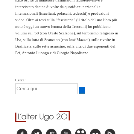
stato ospite di numerose trasmissioni radiotelevisive e
intervistato decine di volte da quotidiani nazionali e
internazionali (israeliani, polacchi, tedeschi) e produzioni
video. Oltre ai testi sulla “fascisteria” (il titolo del suo libro più
noto è oggi un nuovo lemma della Treccani) ho pubblicato
volumi sul ‘68 (con Oreste Scalzone), sul terrorismo religioso in
Usa, sulla lotta di Scanzano (con José Mazzei), sulle rivolte in
Basilicata, sulle sette assassine, sulla vita di due esponenti del
Pci, Antonio Luongo e di Giorgio Napolitano.
Cerca: