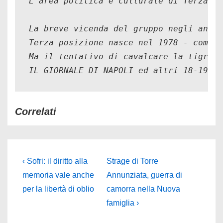
L'area politica e culturale di Terza po
La breve vicenda del gruppo negli anni 
Terza posizione nasce nel 1978 - come f
Ma il tentativo di cavalcare la tigre d
IL GIORNALE DI NAPOLI ed altri 18-19 ag
Correlati
Navigazione
L'articolo
Il
‹ Sofri: il diritto alla
Strage di Torre
precedente
prossimo
articoli
memoria vale anche
Annunziata, guerra di
è
articolo
per la libertà di oblio
camorra nella Nuova
è
famiglia ›