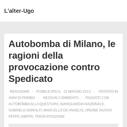
↓
L'alter-Ugo
Vai
ME
al
Menu
contenuto
principale
principale
Autobomba di Milano, le
ragioni della
provocazione contro
Spedicato
REDAZIONE
PUBBLICATO IL
22 MAGGIO 2013
POSTATO IN
ANNI DI PIOMBO
NESSUN COMMENTO
TAGGATO CON
AUTOBOMBA ALLA QUESTURA
,
AVANGUARDIA NAZIONALE
,
GABRIELE ADINOLFI
,
MARCELLO DE ANGELIS
,
ORDINE NUOVO
,
PEPPE DIMITRI
,
TERZA POSIZIONE