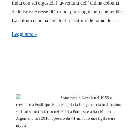
finita con sei ergastoli l’ avventura dell’ ultima colonna
delle Brigate rosse di Torino, più sanguinaria che politica.
La colonna che ha tentato di ricostruire le trame del …
21.10.82:
Leggi tutto »
il
Partito
guerriglia
uccide
a
Torino
due
Sono nato a Napoli nel 1956 e
vigilanti
cresciuto a Posillipo. Proseguendo la lunga marcia in direzione
sud, mi sono trasferito nel 2013 a Potenza e a San Marco
Argentano nel 2018. Sposato da 44 anni, ho una figlia e tre
nipoti.