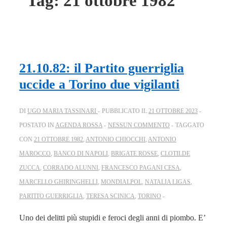
Tag:
21 ottobre 1982
21.10.82: il Partito guerriglia
uccide a Torino due vigilanti
DI
UGO MARIA TASSINARI
PUBBLICATO IL
21 OTTOBRE 2023
POSTATO IN
AGENDA ROSSA
NESSUN COMMENTO
TAGGATO
CON
21 OTTOBRE 1982
,
ANTONIO CHIOCCHI
,
ANTONIO
MAROCCO
,
BANCO DI NAPOLI
,
BRIGATE ROSSE
,
CLOTILDE
ZUCCA
,
CORRADO ALUNNI
,
FRANCESCO PAGANI CESA
,
MARCELLO GHIRINGHELLI
,
MONDIALPOL
,
NATALIA LIGAS
,
PARTITO GUERRIGLIA
,
TERESA SCINICA
,
TORINO
Uno dei delitti più stupidi e feroci degli anni di piombo. E’