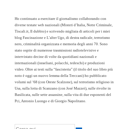
Ho continuato a esercitare il giornalismo collaborando con
diverse testate web nazionali (Misteri d’Italia, Notte Criminale,
Tiscali.it, Il dubbio) e scrivendo migliaia di articoli per i miei
blog Fascinazione e L’alter Ugo, di destra radicale, terrorismo
nero, criminalità organizzata e memoria degli anni 70. Sono
stato ospite di numerose trasmissioni radiotelevisive e
intervistato decine di volte da quotidiani nazionali e
internazionali (israeliani, polacchi, tedeschi) e produzioni
video. Oltre ai testi sulla “fascisteria” (il titolo del suo libro più
noto è oggi un nuovo lemma della Treccani) ho pubblicato
volumi sul ‘68 (con Oreste Scalzone), sul terrorismo religioso in
Usa, sulla lotta di Scanzano (con José Mazzei), sulle rivolte in
Basilicata, sulle sette assassine, sulla vita di due esponenti del
Pci, Antonio Luongo e di Giorgio Napolitano.
Cerca: