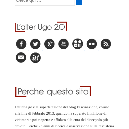
L'alter-Ugo è la superfetazione del blog Fascinazione, chiuso
alla fine di febbraio 2013, quando ha superato il milione di
visitatori e poi riaperto e affidato alla cura del discepolo più
devoto. Perché 25 anni di ricerca e osservazione sulla fascisteria