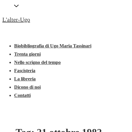
↓
Secondary
Vai
Navigation
L'alter-Ugo
al
contenuto
Menu
Menu
principale
principale
Biobibliografia di Ugo Maria Tassinari
Trenta giorni
Nello scrigno del tempo
Fascisteria
La libreria
Dicono di noi
Contatti