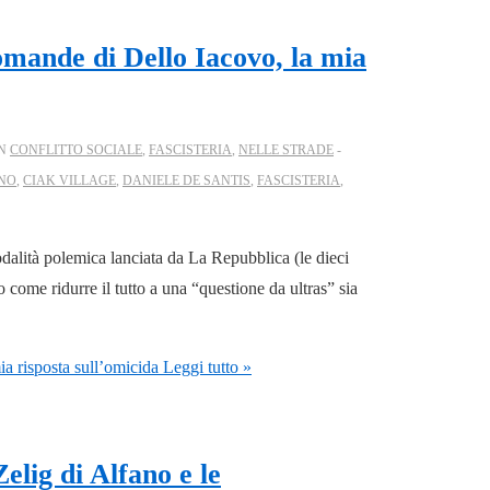
domande di Dello Iacovo, la mia
IN
CONFLITTO SOCIALE
,
FASCISTERIA
,
NELLE STRADE
INO
,
CIAK VILLAGE
,
DANIELE DE SANTIS
,
FASCISTERIA
,
alità polemica lanciata da La Repubblica (le dieci
come ridurre il tutto a una “questione da ultras” sia
ia risposta sull’omicida
Leggi tutto »
elig di Alfano e le