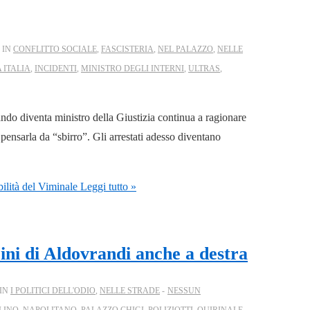
 IN
CONFLITTO SOCIALE
,
FASCISTERIA
,
NEL PALAZZO
,
NELLE
 ITALIA
,
INCIDENTI
,
MINISTRO DEGLI INTERNI
,
ULTRAS
,
ando diventa ministro della Giustizia continua a ragionare
ensarla da “sbirro”. Gli arrestati adesso diventano
bilità del Viminale
Leggi tutto »
zini di Aldovrandi anche a destra
 IN
I POLITICI DELL'ODIO
,
NELLE STRADE
NESSUN
LINO
,
NAPOLITANO
,
PALAZZO CHIGI
,
POLIZIOTTI
,
QUIRINALE
,