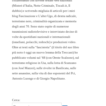
collaborando con diverse testate web nazionali
(Misteri d’Italia, Notte Criminale, Tiscali.it, Il
dubbio) e scrivendo migliaia di articoli per i miei
blog Fascinazione e L’alter Ugo, di destra radicale,
terrorismo nero, criminalità organizzata e memoria
degli anni 70. Sono stato ospite di numerose
trasmissioni radiotelevisive e intervistato decine di
volte da quotidiani nazionali e internazionali
(israeliani, polacchi, tedeschi) e produzioni video.
Oltre ai testi sulla “fascisteria” (il titolo del suo libro
più noto è oggi un nuovo lemma della Treccani) ho
pubblicato volumi sul ‘68 (con Oreste Scalzone), sul
terrorismo religioso in Usa, sulla lotta di Scanzano
(con José Mazzei), sulle rivolte in Basilicata, sulle
sette assassine, sulla vita di due esponenti del Pci,
Antonio Luongo e di Giorgio Napolitano.
Cerca: