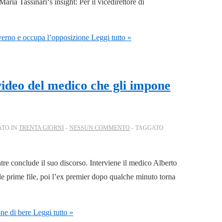
ia Tassinari‘s insight: Per il vicedirettore di
overno e occupa l’opposizione
Leggi tutto »
 video del medico che gli impone
ATO IN
TRENTA GIORNI
NESSUN COMMENTO
TAGGATO
re conclude il suo discorso. Interviene il medico Alberto
le prime file, poi l’ex premier dopo qualche minuto torna
one di bere
Leggi tutto »