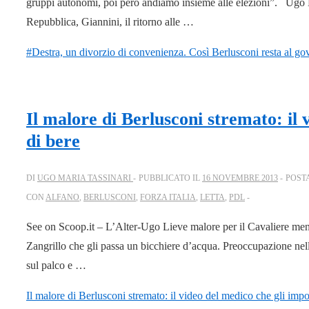
gruppi autonomi, poi però andiamo insieme alle elezioni”. Ugo Mar
Repubblica, Giannini, il ritorno alle …
#Destra, un divorzio di convenienza. Così Berlusconi resta al g
Il malore di Berlusconi stremato: il
di bere
DI
UGO MARIA TASSINARI
PUBBLICATO IL
16 NOVEMBRE 2013
POST
CON
ALFANO
,
BERLUSCONI
,
FORZA ITALIA
,
LETTA
,
PDL
See on Scoop.it – L’Alter-Ugo Lieve malore per il Cavaliere ment
Zangrillo che gli passa un bicchiere d’acqua. Preoccupazione nel
sul palco e …
Il malore di Berlusconi stremato: il video del medico che gli imp