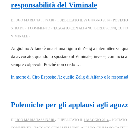
responsabilità del Viminale
DI
UGO MARIA TASSINARI
PUBBLICATO IL
29 GIUGNO 2014
POSTATO
STRADE
1 COMMENTO
TAGGATO CON
ALFANO
,
BERLUSCONI
,
COPPA
VIMINALE
Angiolino Alfano è una strana figura di Zelig a intermittenza: qu
da avvocato, quando lo spostano al Viminale, invece, comincia a p
sempre colpevoli. Poiché non credo …
In morte di Ciro Esposito /1: quello Zelig di Alfano e le responsa
Polemiche per gli applausi agli aguz
DI
UGO MARIA TASSINARI
PUBBLICATO IL
1 MAGGIO 2014
POSTATO
COMMENTO
TAGGATO CON
ALEMANNO
,
ALFANO
,
GIULIANO CASTEL