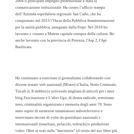
2004 il principale impegno professionale è stata la
comunicazione istituzionale. Ha curato l’ufficio stampa
dell’Azienda ospedaliera regionale San Carlo, che ha
conquistato nel 2013 l’Oscar della Pubblica Amministrazione
per la sanità pubblica, assegnato dalla Ferpi. Nel 2019 ho
lavorato e vissuto a Matera capitale europea della cultura. Ho
anche lavorato con la provincia di Potenza, l'Asp 2, l'Apt
Basilicata.
Ho continuato a esercitare il giornalismo collaborando con
diverse testate web nazionali (Misteri d’Italia, Notte Criminale,
Tiscali.it, Il dubbio) e scrivendo migliaia di articoli per i miei
blog Fascinazione e L’alter Ugo, di destra radicale, terrorismo
nero, criminalità organizzata e memoria degli anni 70. Sono
stato ospite di numerose trasmissioni radiotelevisive e
intervistato decine di volte da quotidiani nazionali e
internazionali (israeliani, polacchi, tedeschi) e produzioni
video. Oltre ai testi sulla “fascisteria” (il titolo del suo libro più