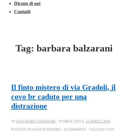
Dicono di noi
Contatti
Tag:
barbara balzarani
Il finto mistero di via Gradoli, il
covo br caduto per una
distrazione
DI
UGO MARIA TASSINARI
PUBBLICATO IL
23 APRILE 2020
POSTATO IN
ANNI DI PIOMBO
4 COMMENTI
TAGGATO CON