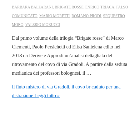
BARBARA BALZARANI
,
BRIGATE ROSSE
,
ENRICO TRIACA
,
FALSO
COMUNICATO
,
MARIO MORETTI
,
ROMANO PRODI
,
SEQUESTRO
MORO
,
VALERIO MORUCCI
Dal primo volume della trilogia “Brigate rosse” di Marco
Clementi, Paolo Persichetti ed Elisa Santelena edito nel
2018 da Derive e Approdi un’analisi dettagliata del
ritrovamento del covo di via Gradoli. A partire dalla seduta
medianica dei professori bolognesi, il …
Il finto mistero di via Gradoli, il covo br caduto per una
distrazione
Leggi tutto »