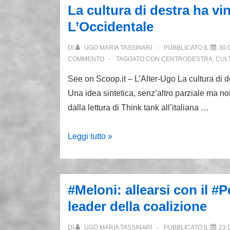
La cultura di destra ha vi
banda:
L’Occidentale
il
trionfo
DI
UGO MARIA TASSINARI
PUBBLICATO IL
30 
di
COMMENTO
TAGGATO CON
CENTRODESTRA
,
CUL
Renzi
See on Scoop.it – L’Alter-Ugo La cultura di d
è
Una idea sintetica, senz’altro parziale ma no
il
dalla lettura di Think tank all’italiana …
capitolo
che
La
Leggi tutto »
mancava
cultura
al
di
mio
destra
libro
#Meloni: allearsi con il #P
ha
leader della coalizione
vinto.
Ma
DI
UGO MARIA TASSINARI
PUBBLICATO IL
23 