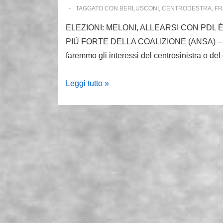
non
TAGGATO CON
BERLUSCONI
,
CENTRODESTRA
,
FR
diventa
ELEZIONI: MELONI, ALLEARSI CON PDL
mai
PIÙ FORTE DELLA COALIZIONE (ANSA) – ROM
politica
faremmo gli interessi del centrosinistra o de
–
L’Occidentale
#Meloni:
Leggi tutto »
allearsi
con
il
#Pdl
è
un
obbligo.
E
#Berlusconi
è