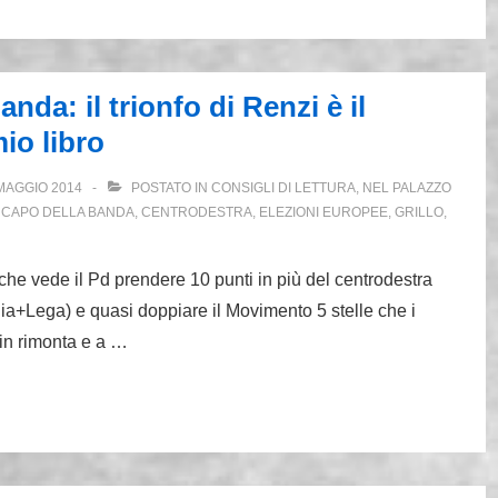
anda: il trionfo di Renzi è il
io libro
MAGGIO 2014
POSTATO IN
CONSIGLI DI LETTURA
,
NEL PALAZZO
,
CAPO DELLA BANDA
,
CENTRODESTRA
,
ELEZIONI EUROPEE
,
GRILLO
,
i, che vede il Pd prendere 10 punti in più del centrodestra
alia+Lega) e quasi doppiare il Movimento 5 stelle che i
 in rimonta e a …