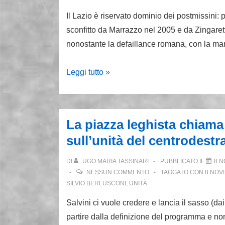
Il Lazio è riservato dominio dei postmissini: 
sconfitto da Marrazzo nel 2005 e da Zingarett
nonostante la defaillance romana, con la m
Il
Leggi tutto »
sindaco
di
Amatrice
La piazza leghista chiama
vuole
sull’unità del centrodestr
conquistare
il
DI
UGO MARIA TASSINARI
PUBBLICATO IL
8 N
Lazio
NESSUN COMMENTO
TAGGATO CON
8 NOV
ma
SILVIO BERLUSCONI
,
UNITÀ
Forza
Salvini ci vuole credere e lancia il sasso (da
Italia
partire dalla definizione del programma e no