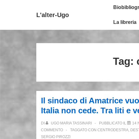
↓
Secondary
Menu
Biobibliogr
Vai
Navigation
principale
L'alter-Ugo
al
La libreria
contenuto
principale
Tag:
Il sindaco di Amatrice vu
Italia non cede. Tra liti e 
DI
UGO MARIA TASSINARI
PUBBLICATO IL
14 
COMMENTO
TAGGATO CON
CENTRODESTRA
,
DES
SERGIO PIROZZI