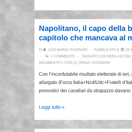
alla
scuola
di
Napolitano, il capo della b
Andreotti:
capitolo che mancava al m
sarà
a
DI
UGO MARIA TASSINARI
PUBBLICATO IL
26 
Bologna
1 COMMENTO
TAGGATO CON
BERLUSCONI
al
MOVIMENTO 5 STELLE
,
RENZI
,
TASSINARI
fianco
Con l’inconfutabile risultato elettorale di ier
di
allargato (Forza Italia+Ncd/Udc+Fratelli d’It
Salvini
pronostici dei cavallari da strapazzo davano
Napolitano,
Leggi tutto »
il
capo
della