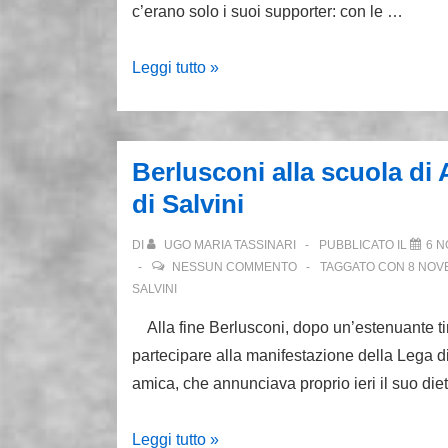
non
c’erano solo i suoi supporter: con le …
cede.
Tra
La
Leggi tutto »
liti
piazza
e
leghista
vendette
chiama
Berlusconi alla scuola di 
allo
di Salvini
strappo
ma
DI
UGO MARIA TASSINARI
PUBBLICATO IL
6 N
Salvini
NESSUN COMMENTO
TAGGATO CON
8 NOV
punta
SALVINI
sull’unità
Alla fine Berlusconi, dopo un’estenuante tir
del
partecipare alla manifestazione della Lega di 
centrodestra
amica, che annunciava proprio ieri il suo die
Berlusconi
Leggi tutto »