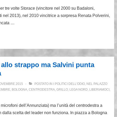
per tre volte Storace (vincitore nel 2000 su Badaloni,
i nel 2013), nel 2010 vincitrice a sorpresa Renata Polverini,
ancata …
 allo strappo ma Salvini punta
a
OVEMBRE 2015
POSTATO IN
I POLITICI DELL'ODIO
,
NEL PALAZZO
EMBRE
,
BOLOGNA
,
CENTRODESTRA
,
GRILLO
,
LEGA NORD
,
LIBERIAMOCI
,
i microfoni dell’Annunziata) ma l’unità del centrodestra a
n dalla scelta del leader non funziona. In piazza a Bologna