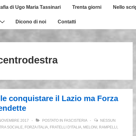
afia di Ugo Maria Tassinari
Trenta giorni
Nello scr
Dicono di noi
Contatti
centrodestra
ole conquistare il Lazio ma Forza
vendette
NOVEMBRE 2017
POSTATO IN
FASCISTERIA
NESSUN
TRA SOCIALE
,
FORZA ITALIA
,
FRATELLI D'ITALIA
,
MELONI
,
RAMPELLI
,