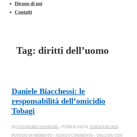
Dicono di noi
Contatti
Tag:
diritti dell’uomo
Daniele Biacchessi: le
responsabilità dell’omicidio
Tobagi
DI
UGO MARIA TASSINARI
PUBBLICATO IL
28 MAGGIO 2026
POSTATO IN
MEMENTO
NESSUN COMMENTO
TAGGATO CON